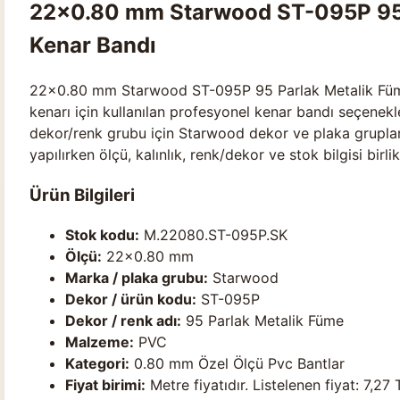
22×0.80 mm Starwood ST-095P 95 
Kenar Bandı
22×0.80 mm Starwood ST-095P 95 Parlak Metalik Füme
kenarı için kullanılan profesyonel kenar bandı seçenekl
dekor/renk grubu için Starwood dekor ve plaka grupları
yapılırken ölçü, kalınlık, renk/dekor ve stok bilgisi birli
Ürün Bilgileri
Stok kodu:
M.22080.ST-095P.SK
Ölçü:
22×0.80 mm
Marka / plaka grubu:
Starwood
Dekor / ürün kodu:
ST-095P
Dekor / renk adı:
95 Parlak Metalik Füme
Malzeme:
PVC
Kategori:
0.80 mm Özel Ölçü Pvc Bantlar
Fiyat birimi:
Metre fiyatıdır. Listelenen fiyat: 7,27 