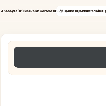
Anasayfa
Ürünler
Renk Kartelası
Bilgi Bankası
Hakkımızda
İleti
Arama: