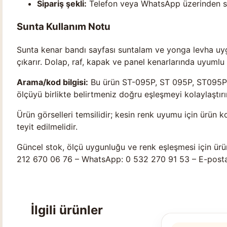
Sipariş şekli:
Telefon veya WhatsApp üzerinden stok
Sunta Kullanım Notu
Sunta kenar bandı sayfası suntalam ve yonga levha uyg
çıkarır. Dolap, raf, kapak ve panel kenarlarında uyumlu 
Arama/kod bilgisi:
Bu ürün ST-095P, ST 095P, ST095P ol
ölçüyü birlikte belirtmeniz doğru eşleşmeyi kolaylaştırır
Ürün görselleri temsilidir; kesin renk uyumu için ürün k
teyit edilmelidir.
Güncel stok, ölçü uygunluğu ve renk eşleşmesi için ürü
212 670 06 76 – WhatsApp: 0 532 270 91 53 – E-post
İlgili ürünler