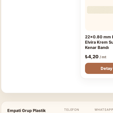
22x0.80 mm 
Elvira Krem S
Kenar Bandı
₺
4,20
/ mt
Detay
TELEFON
WHATSAP
Empati Grup Plastik