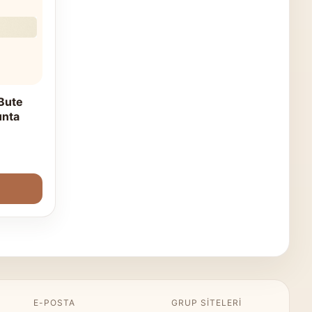
Bute
unta
P
E-POSTA
GRUP SITELERI