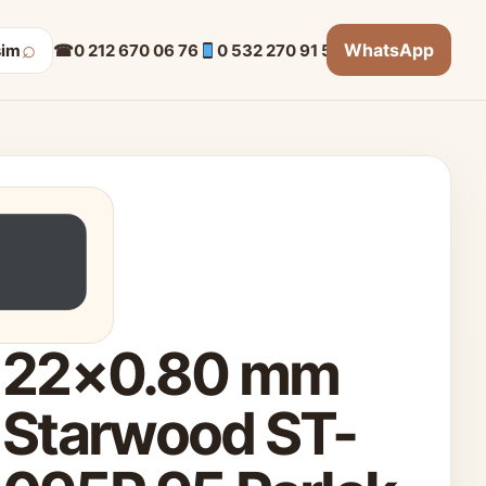
⌕
WhatsApp
☎
0 212 670 06 76
0 532 270 91 53
şim
22×0.80 mm
Starwood ST-