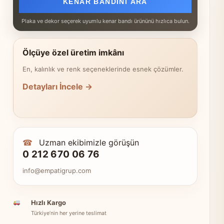
KENAR BANDINI ARA
Plaka ve dekor seçerek uyumlu kenar bandı ürününü hızlıca bulun.
Ölçüye özel üretim imkânı
En, kalınlık ve renk seçeneklerinde esnek çözümler.
Detayları İncele →
☎
Uzman ekibimizle görüşün
0 212 670 06 76
info@empatigrup.com
Hızlı Kargo
Türkiye’nin her yerine teslimat