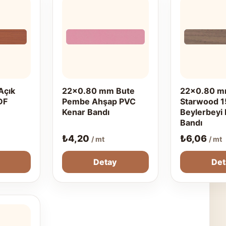
Açık
22x0.80 mm Bute
22x0.80 
DF
Pembe Ahşap PVC
Starwood 1
Kenar Bandı
Beylerbeyi
Bandı
₺
4,20
₺
6,06
/ mt
/ mt
Detay
Det