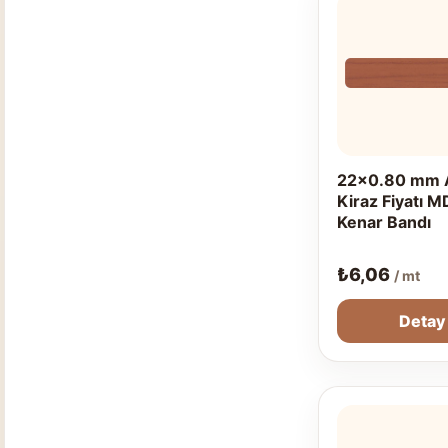
22x0.80 mm 
Kiraz Fiyatı M
Kenar Bandı
₺
6,06
/ mt
Detay