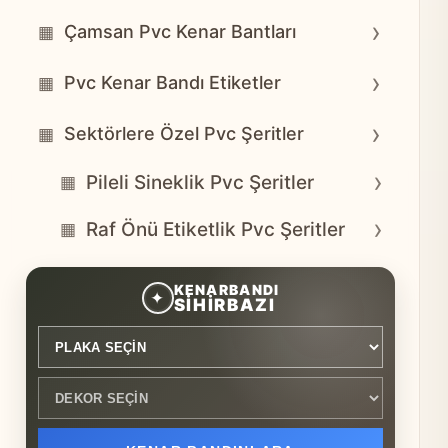
›
Çamsan Pvc Kenar Bantları
▦
›
Pvc Kenar Bandı Etiketler
▦
›
Sektörlere Özel Pvc Şeritler
▦
›
Pileli Sineklik Pvc Şeritler
▦
›
Raf Önü Etiketlik Pvc Şeritler
▦
Plaka seçin
Dekor seçin
KENARBANDI
✦
SİHİRBAZI