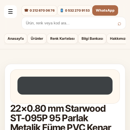
☎
WhatsApp
0 212 670 06 76
0 532 270 91 53
☰
⌕
Arama:
Anasayfa
Ürünler
Renk Kartelası
Bilgi Bankası
Hakkımızda
22×0.80 mm Starwood
ST-095P 95 Parlak
Metalik Füme PVC Kenar