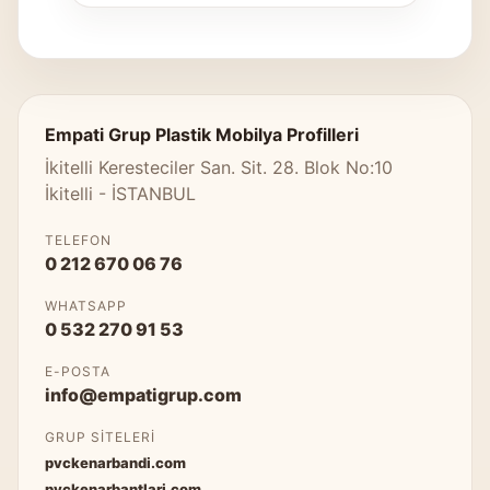
Empati Grup Plastik Mobilya Profilleri
İkitelli Keresteciler San. Sit. 28. Blok No:10
İkitelli - İSTANBUL
TELEFON
0 212 670 06 76
WHATSAPP
0 532 270 91 53
E-POSTA
info@empatigrup.com
GRUP SITELERI
pvckenarbandi.com
pvckenarbantlari.com