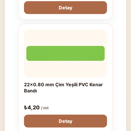
Detay
22x0.80 mm Çim Yeşili PVC Kenar
Bandı
₺
4,20
/ mt
Detay