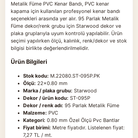
Metalik Füme PVC Kenar Bandı, PVC kenar
kapama için kullanılan profesyonel kenar bandı
seçenekleri arasında yer alır. 95 Parlak Metalik
Füme dekor/renk grubu için Starwood dekor ve
plaka gruplarıyla uyum kontrolü yapılabilir. Ürün
seçimi yapılırken ölçü, kalınlık, renk/dekor ve stok
bilgisi birlikte değerlendirilmelidir.
Ürün Bilgileri
Stok kodu:
M.22080.ST-095P.PK
Ölçü:
22×0.80 mm
Marka / plaka grubu:
Starwood
Dekor / ürün kodu:
ST-095P
Dekor / renk adı:
95 Parlak Metalik Füme
Malzeme:
PVC
Kategori:
0.80 mm Özel Ölçü Pvc Bantlar
Fiyat birimi:
Metre fiyatıdır. Listelenen fiyat:
7,27 TL / mt.