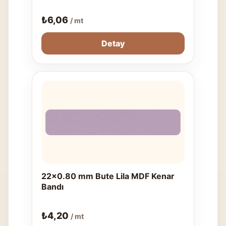
₺
6,06
/ mt
Detay
22x0.80 mm Bute Lila MDF Kenar
Bandı
₺
4,20
/ mt