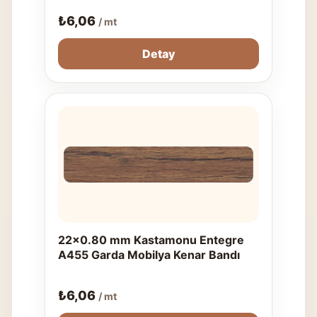
₺
6,06
/ mt
Detay
22x0.80 mm Kastamonu Entegre
A455 Garda Mobilya Kenar Bandı
₺
6,06
/ mt