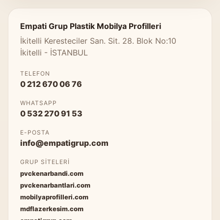
Empati Grup Plastik Mobilya Profilleri
İkitelli Keresteciler San. Sit. 28. Blok No:10
İkitelli - İSTANBUL
TELEFON
0 212 670 06 76
WHATSAPP
0 532 270 91 53
E-POSTA
info@empatigrup.com
GRUP SITELERI
pvckenarbandi.com
pvckenarbantlari.com
mobilyaprofilleri.com
mdflazerkesim.com