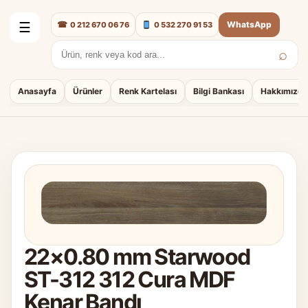
☎
WhatsApp
0 212 670 06 76
0 532 270 91 53
☰
⌕
Arama:
Anasayfa
Ürünler
Renk Kartelası
Bilgi Bankası
Hakkımızda
22×0.80 mm Starwood
ST-312 312 Cura MDF
Kenar Bandı