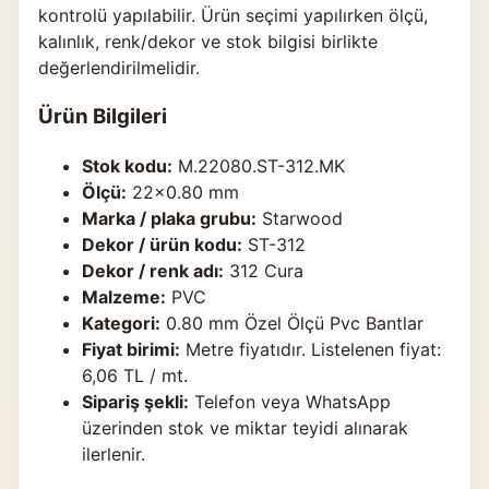
kontrolü yapılabilir. Ürün seçimi yapılırken ölçü,
kalınlık, renk/dekor ve stok bilgisi birlikte
değerlendirilmelidir.
Ürün Bilgileri
Stok kodu:
M.22080.ST-312.MK
Ölçü:
22×0.80 mm
Marka / plaka grubu:
Starwood
Dekor / ürün kodu:
ST-312
Dekor / renk adı:
312 Cura
Malzeme:
PVC
Kategori:
0.80 mm Özel Ölçü Pvc Bantlar
Fiyat birimi:
Metre fiyatıdır. Listelenen fiyat:
6,06 TL / mt.
Sipariş şekli:
Telefon veya WhatsApp
üzerinden stok ve miktar teyidi alınarak
ilerlenir.