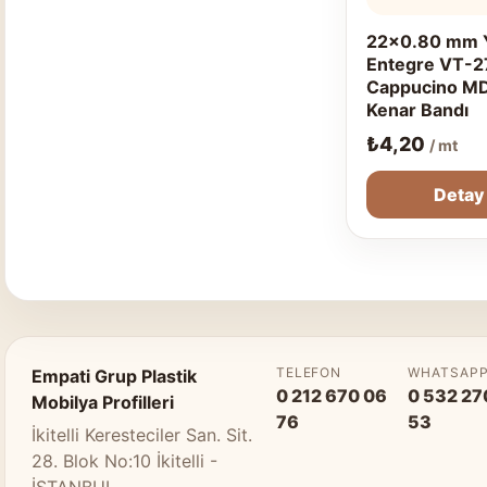
22x0.80 mm Y
Entegre VT-2
Cappucino M
Kenar Bandı
₺
4,20
/ mt
Detay
TELEFON
WHATSAP
Empati Grup Plastik
0 212 670 06
0 532 27
Mobilya Profilleri
76
53
İkitelli Keresteciler San. Sit.
28. Blok No:10 İkitelli -
İSTANBUL