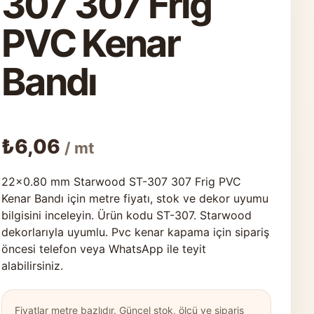
307 307 Frig
PVC Kenar
Bandı
₺
6,06
/ mt
22×0.80 mm Starwood ST-307 307 Frig PVC
Kenar Bandı için metre fiyatı, stok ve dekor uyumu
bilgisini inceleyin. Ürün kodu ST-307. Starwood
dekorlarıyla uyumlu. Pvc kenar kapama için sipariş
öncesi telefon veya WhatsApp ile teyit
alabilirsiniz.
Fiyatlar metre bazlıdır. Güncel stok, ölçü ve sipariş