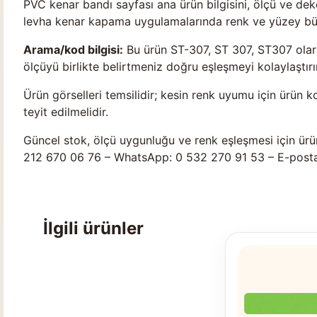
PVC kenar bandı sayfası ana ürün bilgisini, ölçü ve d
levha kenar kapama uygulamalarında renk ve yüzey bütü
Arama/kod bilgisi:
Bu ürün ST-307, ST 307, ST307 olara
ölçüyü birlikte belirtmeniz doğru eşleşmeyi kolaylaştırır
Ürün görselleri temsilidir; kesin renk uyumu için ürün k
teyit edilmelidir.
Güncel stok, ölçü uygunluğu ve renk eşleşmesi için ürü
212 670 06 76 – WhatsApp: 0 532 270 91 53 – E-post
İlgili ürünler