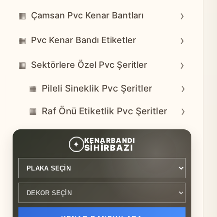
›
Çamsan Pvc Kenar Bantları
▦
›
Pvc Kenar Bandı Etiketler
▦
›
Sektörlere Özel Pvc Şeritler
▦
›
Pileli Sineklik Pvc Şeritler
▦
›
Raf Önü Etiketlik Pvc Şeritler
▦
Plaka seçin
Dekor seçin
KENARBANDI
✦
SİHİRBAZI