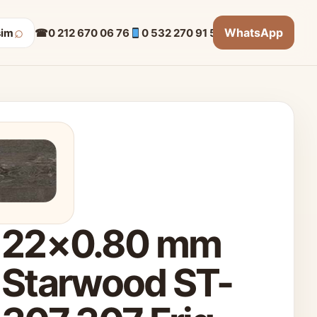
⌕
WhatsApp
☎
0 212 670 06 76
0 532 270 91 53
şim
22×0.80 mm
Starwood ST-