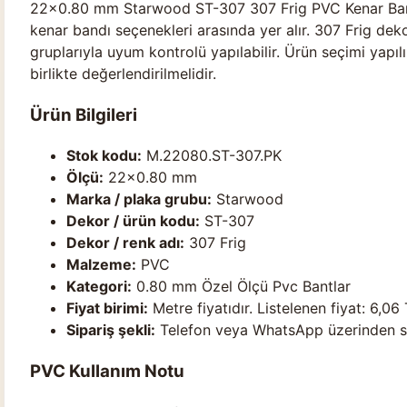
22×0.80 mm Starwood ST-307 307 Frig PVC Kenar Band
kenar bandı seçenekleri arasında yer alır. 307 Frig de
gruplarıyla uyum kontrolü yapılabilir. Ürün seçimi yapılı
birlikte değerlendirilmelidir.
Ürün Bilgileri
Stok kodu:
M.22080.ST-307.PK
Ölçü:
22×0.80 mm
Marka / plaka grubu:
Starwood
Dekor / ürün kodu:
ST-307
Dekor / renk adı:
307 Frig
Malzeme:
PVC
Kategori:
0.80 mm Özel Ölçü Pvc Bantlar
Fiyat birimi:
Metre fiyatıdır. Listelenen fiyat: 6,06 
Sipariş şekli:
Telefon veya WhatsApp üzerinden stok
PVC Kullanım Notu