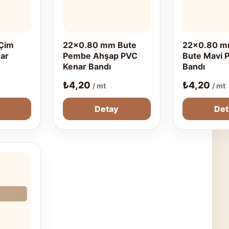
Çim
22x0.80 mm Bute
22x0.80 m
nar
Pembe Ahşap PVC
Bute Mavi 
Kenar Bandı
Bandı
₺
4,20
₺
4,20
/ mt
/ mt
Detay
Det