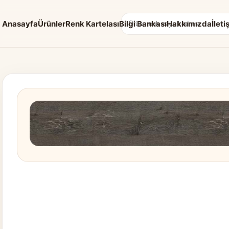
Anasayfa
Ürünler
Renk Kartelası
Bilgi Bankası
Hakkımızda
İleti
Arama: