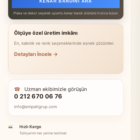
KENAR BANDINI ARA
Plaka ve dekor seçerek uyumlu kenar bandı ürününü hızlıca bulun.
Ölçüye özel üretim imkânı
En, kalınlık ve renk seçeneklerinde esnek çözümler.
Detayları İncele →
☎
Uzman ekibimizle görüşün
0 212 670 06 76
info@empatigrup.com
Hızlı Kargo
Türkiye’nin her yerine teslimat