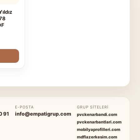
ıldız
78
DF
P
E-POSTA
GRUP SITELERI
0 91
info@empatigrup.com
pvckenarbandi.com
pvckenarbantlari.com
mobilyaprofilleri.com
mdflazerkesim.com