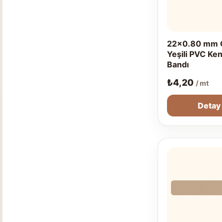
22x0.80 mm 
Yeşili PVC Ke
Bandı
₺
4,20
/ mt
Detay