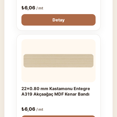
₺
6,06
/ mt
Detay
22x0.80 mm Kastamonu Entegre
A319 Akçaağaç MDF Kenar Bandı
₺
6,06
/ mt