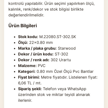
kontrolü yapılabilir. Ürün seçimi yapılırken ölçü,
kalınlık, renk/dekor ve stok bilgisi birlikte
değerlendirilmelidir.
Ürün Bilgileri
Stok kodu:
M.22080.ST-302.SK
Ölçü:
22×0.80 mm
Marka / plaka grubu:
Starwood
Dekor / ürün kodu:
ST-302
Dekor / renk adı:
302 Urartu
Malzeme:
PVC
Kategori:
0.80 mm Özel Ölçü Pvc Bantlar
Fiyat birimi:
Metre fiyatıdır. Listelenen fiyat:
6,06 TL / mt.
Sipariş şekli:
Telefon veya WhatsApp
üzerinden stok ve miktar teyidi alınarak
ilerlenir.