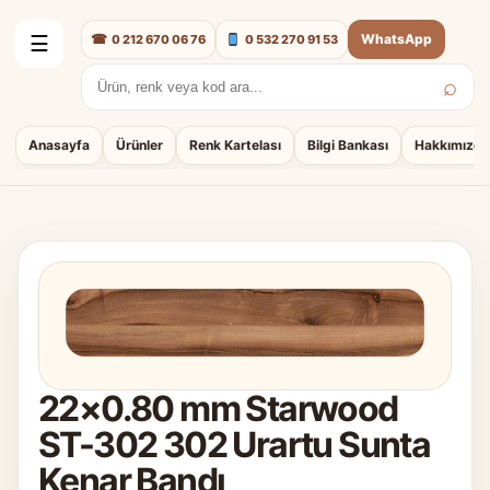
☎
WhatsApp
0 212 670 06 76
0 532 270 91 53
☰
⌕
Arama:
Anasayfa
Ürünler
Renk Kartelası
Bilgi Bankası
Hakkımızda
22×0.80 mm Starwood
ST-302 302 Urartu Sunta
Kenar Bandı