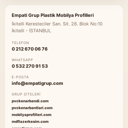
Empati Grup Plastik Mobilya Profilleri
İkitelli Keresteciler San. Sit. 28. Blok No:10
İkitelli - İSTANBUL
TELEFON
0 212 670 06 76
WHATSAPP
0 532 270 91 53
E-POSTA
info@empatigrup.com
GRUP SITELERI
pvckenarbandi.com
pvckenarbantlari.com
mobilyaprofilleri.com
mdflazerkesim.com