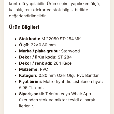
kontrolü yapılabilir. Ürün seçimi yapılırken ölçü,
kalınlık, renk/dekor ve stok bilgisi birlikte
değerlendirilmelidir.
Ürün Bilgileri
Stok kodu:
M.22080.ST-284.MK
Ölçü:
22×0.80 mm
Marka / plaka grubu:
Starwood
Dekor / ürün kodu:
ST-284
Dekor / renk adı:
284 Keçe
Malzeme:
PVC
Kategori:
0.80 mm Özel Ölçü Pvc Bantlar
Fiyat birimi:
Metre fiyatıdır. Listelenen fiyat:
6,06 TL / mt.
Sipariş şekli:
Telefon veya WhatsApp
üzerinden stok ve miktar teyidi alınarak
ilerlenir.