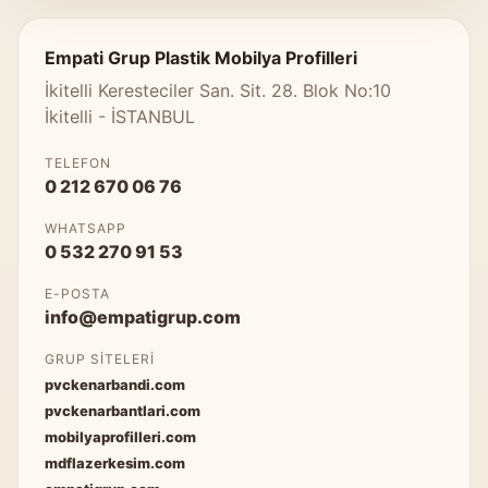
Empati Grup Plastik Mobilya Profilleri
İkitelli Keresteciler San. Sit. 28. Blok No:10
İkitelli - İSTANBUL
TELEFON
0 212 670 06 76
WHATSAPP
0 532 270 91 53
E-POSTA
info@empatigrup.com
GRUP SITELERI
pvckenarbandi.com
pvckenarbantlari.com
mobilyaprofilleri.com
mdflazerkesim.com