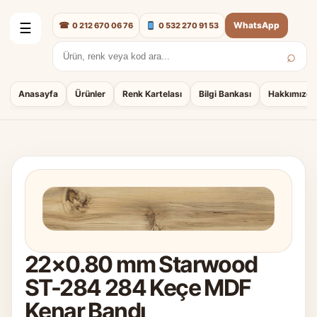
☎
WhatsApp
0 212 670 06 76
0 532 270 91 53
☰
⌕
Arama:
Anasayfa
Ürünler
Renk Kartelası
Bilgi Bankası
Hakkımızda
22×0.80 mm Starwood
ST-284 284 Keçe MDF
Kenar Bandı