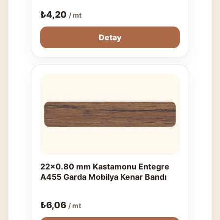
₺
4,20
/ mt
Detay
22x0.80 mm Kastamonu Entegre
A455 Garda Mobilya Kenar Bandı
₺
6,06
/ mt