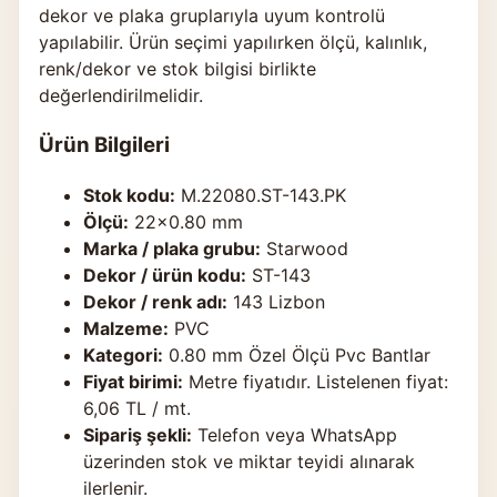
dekor ve plaka gruplarıyla uyum kontrolü
yapılabilir. Ürün seçimi yapılırken ölçü, kalınlık,
renk/dekor ve stok bilgisi birlikte
değerlendirilmelidir.
Ürün Bilgileri
Stok kodu:
M.22080.ST-143.PK
Ölçü:
22×0.80 mm
Marka / plaka grubu:
Starwood
Dekor / ürün kodu:
ST-143
Dekor / renk adı:
143 Lizbon
Malzeme:
PVC
Kategori:
0.80 mm Özel Ölçü Pvc Bantlar
Fiyat birimi:
Metre fiyatıdır. Listelenen fiyat:
6,06 TL / mt.
Sipariş şekli:
Telefon veya WhatsApp
üzerinden stok ve miktar teyidi alınarak
ilerlenir.