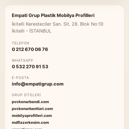
Empati Grup Plastik Mobilya Profilleri
İkitelli Keresteciler San. Sit. 28. Blok No:10
İkitelli - İSTANBUL
TELEFON
0 212 670 06 76
WHATSAPP
0 532 270 91 53
E-POSTA
info@empatigrup.com
GRUP SITELERI
pvckenarbandi.com
pvckenarbantlari.com
mobilyaprofilleri.com
mdflazerkesim.com