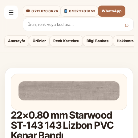
☎
WhatsApp
0 212 670 06 76
0 532 270 91 53
☰
⌕
Arama:
Anasayfa
Ürünler
Renk Kartelası
Bilgi Bankası
Hakkımızda
22×0.80 mm Starwood
ST-143 143 Lizbon PVC
Kenar Bandı