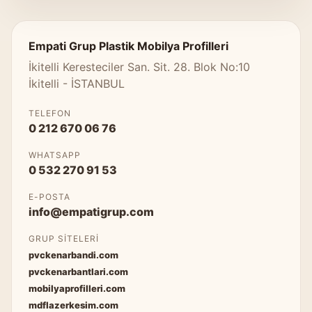
Empati Grup Plastik Mobilya Profilleri
İkitelli Keresteciler San. Sit. 28. Blok No:10
İkitelli - İSTANBUL
TELEFON
0 212 670 06 76
WHATSAPP
0 532 270 91 53
E-POSTA
info@empatigrup.com
GRUP SITELERI
pvckenarbandi.com
pvckenarbantlari.com
mobilyaprofilleri.com
mdflazerkesim.com