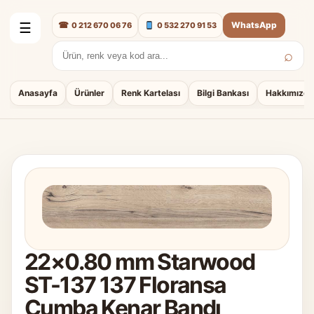
☎
WhatsApp
0 212 670 06 76
0 532 270 91 53
☰
⌕
Arama:
Anasayfa
Ürünler
Renk Kartelası
Bilgi Bankası
Hakkımızda
22×0.80 mm Starwood
ST-137 137 Floransa
Cumba Kenar Bandı