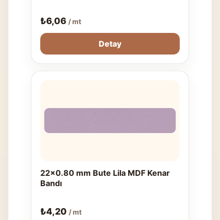
₺
6,06
/ mt
Detay
22x0.80 mm Bute Lila MDF Kenar
Bandı
₺
4,20
/ mt