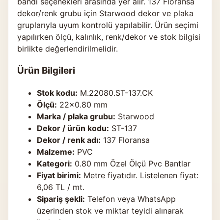
bandı seçenekleri arasında yer alır. 137 Floransa
dekor/renk grubu için Starwood dekor ve plaka
gruplarıyla uyum kontrolü yapılabilir. Ürün seçimi
yapılırken ölçü, kalınlık, renk/dekor ve stok bilgisi
birlikte değerlendirilmelidir.
Ürün Bilgileri
Stok kodu:
M.22080.ST-137.CK
Ölçü:
22×0.80 mm
Marka / plaka grubu:
Starwood
Dekor / ürün kodu:
ST-137
Dekor / renk adı:
137 Floransa
Malzeme:
PVC
Kategori:
0.80 mm Özel Ölçü Pvc Bantlar
Fiyat birimi:
Metre fiyatıdır. Listelenen fiyat:
6,06 TL / mt.
Sipariş şekli:
Telefon veya WhatsApp
üzerinden stok ve miktar teyidi alınarak