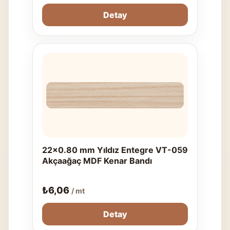
Detay
22x0.80 mm Yıldız Entegre VT-059
Akçaağaç MDF Kenar Bandı
₺
6,06
/ mt
Detay