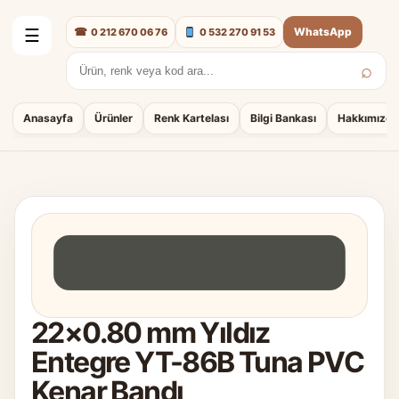
☎
WhatsApp
0 212 670 06 76
0 532 270 91 53
☰
⌕
Arama:
Anasayfa
Ürünler
Renk Kartelası
Bilgi Bankası
Hakkımızda
22×0.80 mm Yıldız
Entegre YT-86B Tuna PVC
Kenar Bandı