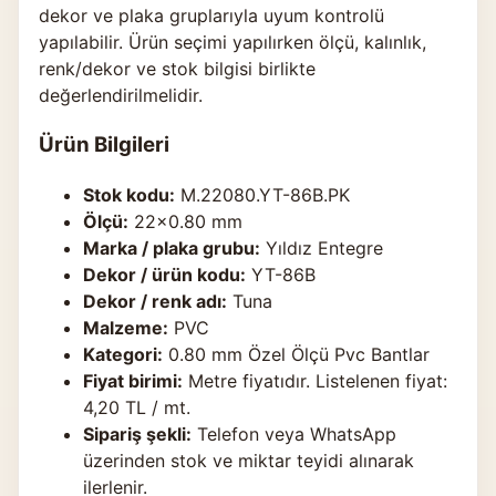
dekor ve plaka gruplarıyla uyum kontrolü
yapılabilir. Ürün seçimi yapılırken ölçü, kalınlık,
renk/dekor ve stok bilgisi birlikte
değerlendirilmelidir.
Ürün Bilgileri
Stok kodu:
M.22080.YT-86B.PK
Ölçü:
22×0.80 mm
Marka / plaka grubu:
Yıldız Entegre
Dekor / ürün kodu:
YT-86B
Dekor / renk adı:
Tuna
Malzeme:
PVC
Kategori:
0.80 mm Özel Ölçü Pvc Bantlar
Fiyat birimi:
Metre fiyatıdır. Listelenen fiyat:
4,20 TL / mt.
Sipariş şekli:
Telefon veya WhatsApp
üzerinden stok ve miktar teyidi alınarak
ilerlenir.