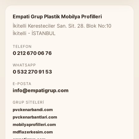
Empati Grup Plastik Mobilya Profilleri
İkitelli Keresteciler San. Sit. 28. Blok No:10
İkitelli - İSTANBUL
TELEFON
0 212 670 06 76
WHATSAPP
0 532 270 91 53
E-POSTA
info@empatigrup.com
GRUP SITELERI
pvckenarbandi.com
pvckenarbantlari.com
mobilyaprofilleri.com
mdflazerkesim.com