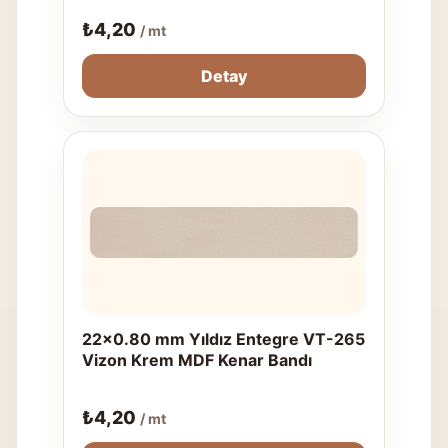
₺
4,20
/ mt
Detay
22x0.80 mm Yıldız Entegre VT-265
Vizon Krem MDF Kenar Bandı
₺
4,20
/ mt