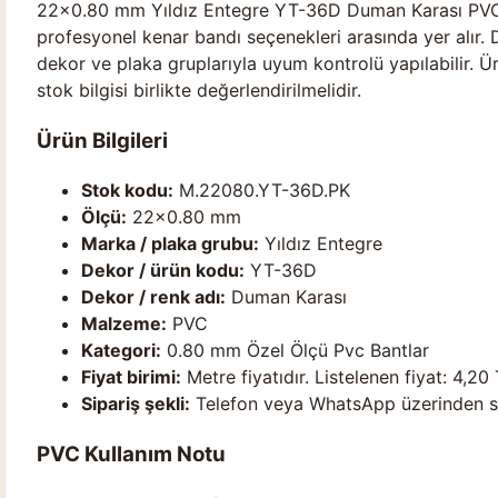
22×0.80 mm Yıldız Entegre YT-36D Duman Karası PVC K
profesyonel kenar bandı seçenekleri arasında yer alır.
dekor ve plaka gruplarıyla uyum kontrolü yapılabilir. Ür
stok bilgisi birlikte değerlendirilmelidir.
Ürün Bilgileri
Stok kodu:
M.22080.YT-36D.PK
Ölçü:
22×0.80 mm
Marka / plaka grubu:
Yıldız Entegre
Dekor / ürün kodu:
YT-36D
Dekor / renk adı:
Duman Karası
Malzeme:
PVC
Kategori:
0.80 mm Özel Ölçü Pvc Bantlar
Fiyat birimi:
Metre fiyatıdır. Listelenen fiyat: 4,20 
Sipariş şekli:
Telefon veya WhatsApp üzerinden stok
PVC Kullanım Notu