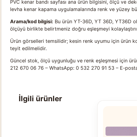
PVC kenar bandı sayfası ana ürün bilgisini, ölçü ve d
levha kenar kapama uygulamalarında renk ve yüzey bütü
Arama/kod bilgisi:
Bu ürün YT-36D, YT 36D, YT36D olar
ölçüyü birlikte belirtmeniz doğru eşleşmeyi kolaylaştırır
Ürün görselleri temsilidir; kesin renk uyumu için ürün k
teyit edilmelidir.
Güncel stok, ölçü uygunluğu ve renk eşleşmesi için ürü
212 670 06 76 – WhatsApp: 0 532 270 91 53 – E-post
İlgili ürünler