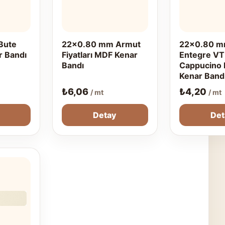
Bute
22x0.80 mm Armut
22x0.80 mm
r Bandı
Fiyatları MDF Kenar
Entegre V
Bandı
Cappucino
Kenar Band
₺
6,06
₺
4,20
/ mt
/ mt
Detay
Det