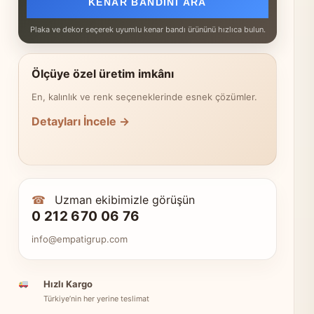
KENAR BANDINI ARA
Plaka ve dekor seçerek uyumlu kenar bandı ürününü hızlıca bulun.
Ölçüye özel üretim imkânı
En, kalınlık ve renk seçeneklerinde esnek çözümler.
Detayları İncele →
☎
Uzman ekibimizle görüşün
0 212 670 06 76
info@empatigrup.com
Hızlı Kargo
Türkiye’nin her yerine teslimat