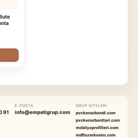
Bute
unta
P
E-POSTA
GRUP SITELERI
0 91
info@empatigrup.com
pvckenarbandi.com
pvckenarbantlari.com
mobilyaprofilleri.com
mdflazerkesim.com