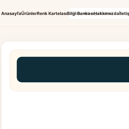
Anasayfa
Ürünler
Renk Kartelası
Bilgi Bankası
Hakkımızda
İleti
Arama: