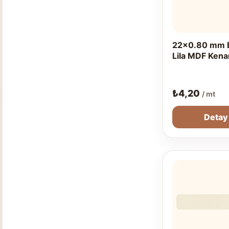
22x0.80 mm 
Lila MDF Kena
₺
4,20
/ mt
Detay