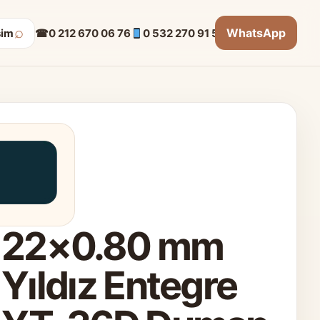
⌕
WhatsApp
☎
0 212 670 06 76
0 532 270 91 53
şim
22×0.80 mm
Yıldız Entegre