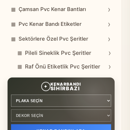
›
Çamsan Pvc Kenar Bantları
▦
›
Pvc Kenar Bandı Etiketler
▦
›
Sektörlere Özel Pvc Şeritler
▦
›
Pileli Sineklik Pvc Şeritler
▦
›
Raf Önü Etiketlik Pvc Şeritler
▦
Plaka seçin
Dekor seçin
KENARBANDI
✦
SİHİRBAZI