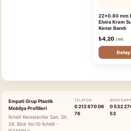
22x0.80 mm 
Elvira Krem S
Kenar Bandı
₺
4,20
/ mt
Detay
TELEFON
WHATSAP
Empati Grup Plastik
0 212 670 06
0 532 27
Mobilya Profilleri
76
53
İkitelli Keresteciler San. Sit.
28. Blok No:10 İkitelli -
İSTANBUL