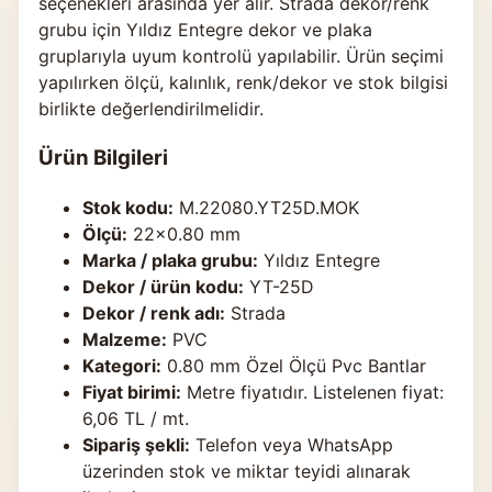
seçenekleri arasında yer alır. Strada dekor/renk
grubu için Yıldız Entegre dekor ve plaka
gruplarıyla uyum kontrolü yapılabilir. Ürün seçimi
yapılırken ölçü, kalınlık, renk/dekor ve stok bilgisi
birlikte değerlendirilmelidir.
Ürün Bilgileri
Stok kodu:
M.22080.YT25D.MOK
Ölçü:
22×0.80 mm
Marka / plaka grubu:
Yıldız Entegre
Dekor / ürün kodu:
YT-25D
Dekor / renk adı:
Strada
Malzeme:
PVC
Kategori:
0.80 mm Özel Ölçü Pvc Bantlar
Fiyat birimi:
Metre fiyatıdır. Listelenen fiyat:
6,06 TL / mt.
Sipariş şekli:
Telefon veya WhatsApp
üzerinden stok ve miktar teyidi alınarak