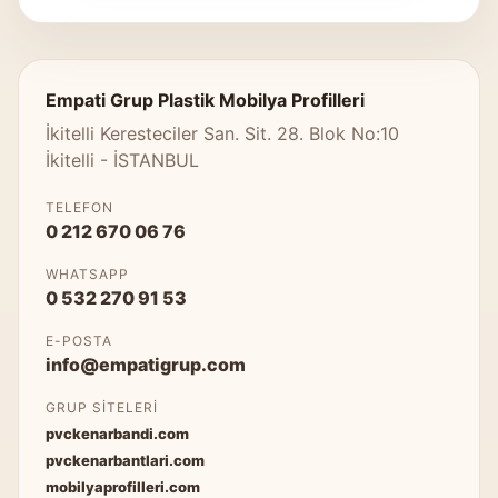
Empati Grup Plastik Mobilya Profilleri
İkitelli Keresteciler San. Sit. 28. Blok No:10
İkitelli - İSTANBUL
TELEFON
0 212 670 06 76
WHATSAPP
0 532 270 91 53
E-POSTA
info@empatigrup.com
GRUP SITELERI
pvckenarbandi.com
pvckenarbantlari.com
mobilyaprofilleri.com