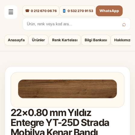
☎
WhatsApp
0 212 670 06 76
0 532 270 91 53
☰
⌕
Arama:
Anasayfa
Ürünler
Renk Kartelası
Bilgi Bankası
Hakkımızda
22×0.80 mm Yıldız
Entegre YT-25D Strada
Mobilya Kenar Bandı