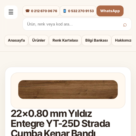
☎
WhatsApp
0 212 670 06 76
0 532 270 91 53
☰
⌕
Arama:
Anasayfa
Ürünler
Renk Kartelası
Bilgi Bankası
Hakkımızda
22×0.80 mm Yıldız
Entegre YT-25D Strada
Cumba Kenar Bandı