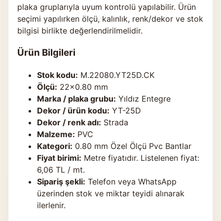
plaka gruplarıyla uyum kontrolü yapılabilir. Ürün
seçimi yapılırken ölçü, kalınlık, renk/dekor ve stok
bilgisi birlikte değerlendirilmelidir.
Ürün Bilgileri
Stok kodu:
M.22080.YT25D.CK
Ölçü:
22×0.80 mm
Marka / plaka grubu:
Yıldız Entegre
Dekor / ürün kodu:
YT-25D
Dekor / renk adı:
Strada
Malzeme:
PVC
Kategori:
0.80 mm Özel Ölçü Pvc Bantlar
Fiyat birimi:
Metre fiyatıdır. Listelenen fiyat:
6,06 TL / mt.
Sipariş şekli:
Telefon veya WhatsApp
üzerinden stok ve miktar teyidi alınarak
ilerlenir.