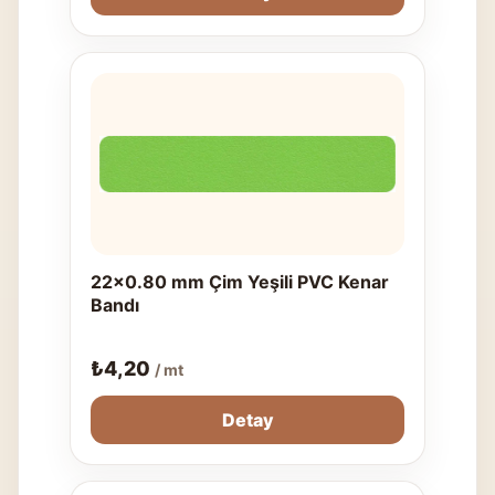
22x0.80 mm Çim Yeşili PVC Kenar
Bandı
₺
4,20
/ mt
Detay