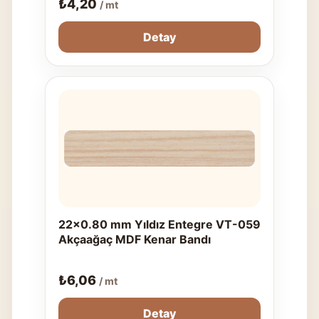
₺
4,20
/ mt
Detay
22x0.80 mm Yıldız Entegre VT-059
Akçaağaç MDF Kenar Bandı
₺
6,06
/ mt
Detay