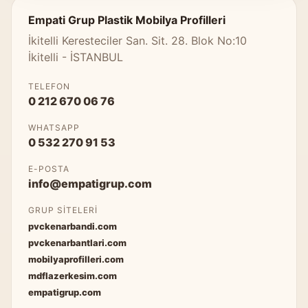
Empati Grup Plastik Mobilya Profilleri
İkitelli Keresteciler San. Sit. 28. Blok No:10
İkitelli - İSTANBUL
TELEFON
0 212 670 06 76
WHATSAPP
0 532 270 91 53
E-POSTA
info@empatigrup.com
GRUP SITELERI
pvckenarbandi.com
pvckenarbantlari.com
mobilyaprofilleri.com
mdflazerkesim.com
empatigrup.com