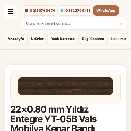
☎
WhatsApp
0 212 670 06 76
0 532 270 91 53
☰
⌕
Arama:
Anasayfa
Ürünler
Renk Kartelası
Bilgi Bankası
Hakkımızda
22×0.80 mm Yıldız
Entegre YT-05B Vals
Mobilya Kenar Bandı