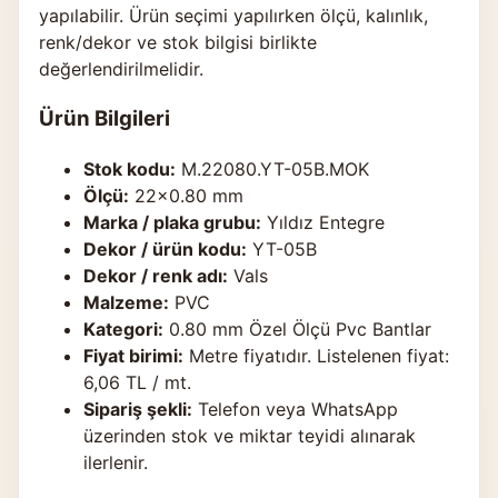
yapılabilir. Ürün seçimi yapılırken ölçü, kalınlık,
renk/dekor ve stok bilgisi birlikte
değerlendirilmelidir.
Ürün Bilgileri
Stok kodu:
M.22080.YT-05B.MOK
Ölçü:
22×0.80 mm
Marka / plaka grubu:
Yıldız Entegre
Dekor / ürün kodu:
YT-05B
Dekor / renk adı:
Vals
Malzeme:
PVC
Kategori:
0.80 mm Özel Ölçü Pvc Bantlar
Fiyat birimi:
Metre fiyatıdır. Listelenen fiyat:
6,06 TL / mt.
Sipariş şekli:
Telefon veya WhatsApp
üzerinden stok ve miktar teyidi alınarak
ilerlenir.