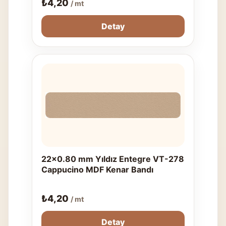
₺
4,20
/ mt
Detay
22x0.80 mm Yıldız Entegre VT-278
Cappucino MDF Kenar Bandı
₺
4,20
/ mt
Detay