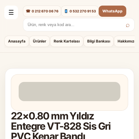
☎
WhatsApp
0 212 670 06 76
0 532 270 91 53
☰
⌕
Arama:
Anasayfa
Ürünler
Renk Kartelası
Bilgi Bankası
Hakkımızda
22×0.80 mm Yıldız
Entegre VT-828 Sis Gri
PVC Kenar Bandı