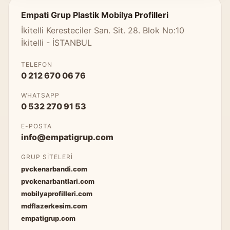
Empati Grup Plastik Mobilya Profilleri
İkitelli Keresteciler San. Sit. 28. Blok No:10
İkitelli - İSTANBUL
TELEFON
0 212 670 06 76
WHATSAPP
0 532 270 91 53
E-POSTA
info@empatigrup.com
GRUP SITELERI
pvckenarbandi.com
pvckenarbantlari.com
mobilyaprofilleri.com
mdflazerkesim.com
empatigrup.com