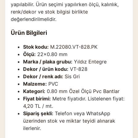
yapılabilir. Ürün seçimi yapılırken ölçü, kalınlık,
renk/dekor ve stok bilgisi birlikte
değerlendirilmelidir.
Ürün Bilgileri
Stok kodu:
M.22080.VT-828.PK
Ölçü:
22×0.80 mm
Marka / plaka grubu:
Yıldız Entegre
Dekor / ürün kodu:
VT-828
Dekor / renk adı:
Sis Gri
Malzeme:
PVC
Kategori:
0.80 mm Özel Ölçü Pvc Bantlar
Fiyat birimi:
Metre fiyatıdır. Listelenen fiyat:
4,20 TL / mt.
Sipariş şekli:
Telefon veya WhatsApp
üzerinden stok ve miktar teyidi alınarak
ilerlenir.