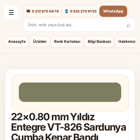
☎
WhatsApp
0 212 670 06 76
0 532 270 91 53
☰
⌕
Arama:
Anasayfa
Ürünler
Renk Kartelası
Bilgi Bankası
Hakkımızda
22×0.80 mm Yıldız
Entegre VT-826 Sardunya
Cumba Kenar Bandı