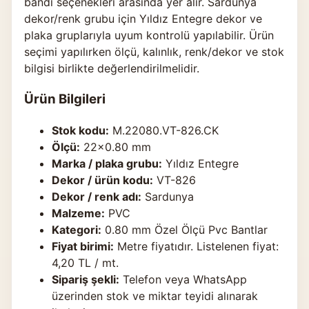
bandı seçenekleri arasında yer alır. Sardunya
dekor/renk grubu için Yıldız Entegre dekor ve
plaka gruplarıyla uyum kontrolü yapılabilir. Ürün
seçimi yapılırken ölçü, kalınlık, renk/dekor ve stok
bilgisi birlikte değerlendirilmelidir.
Ürün Bilgileri
Stok kodu:
M.22080.VT-826.CK
Ölçü:
22×0.80 mm
Marka / plaka grubu:
Yıldız Entegre
Dekor / ürün kodu:
VT-826
Dekor / renk adı:
Sardunya
Malzeme:
PVC
Kategori:
0.80 mm Özel Ölçü Pvc Bantlar
Fiyat birimi:
Metre fiyatıdır. Listelenen fiyat:
4,20 TL / mt.
Sipariş şekli:
Telefon veya WhatsApp
üzerinden stok ve miktar teyidi alınarak