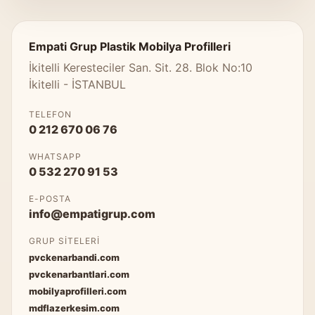
Empati Grup Plastik Mobilya Profilleri
İkitelli Keresteciler San. Sit. 28. Blok No:10
İkitelli - İSTANBUL
TELEFON
0 212 670 06 76
WHATSAPP
0 532 270 91 53
E-POSTA
info@empatigrup.com
GRUP SITELERI
pvckenarbandi.com
pvckenarbantlari.com
mobilyaprofilleri.com
mdflazerkesim.com