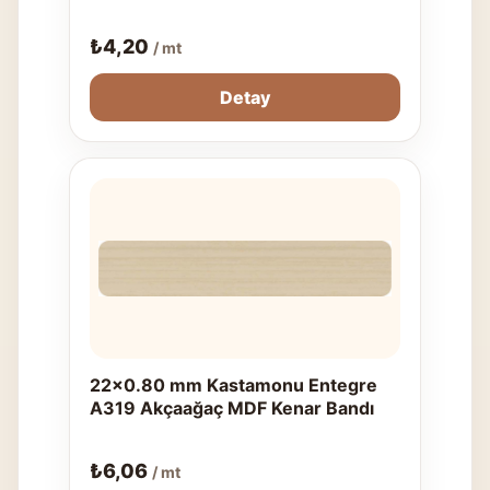
₺
4,20
/ mt
Detay
22x0.80 mm Kastamonu Entegre
A319 Akçaağaç MDF Kenar Bandı
₺
6,06
/ mt