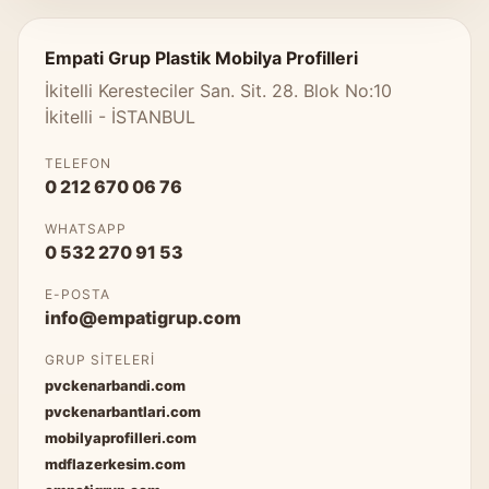
Empati Grup Plastik Mobilya Profilleri
İkitelli Keresteciler San. Sit. 28. Blok No:10
İkitelli - İSTANBUL
TELEFON
0 212 670 06 76
WHATSAPP
0 532 270 91 53
E-POSTA
info@empatigrup.com
GRUP SITELERI
pvckenarbandi.com
pvckenarbantlari.com
mobilyaprofilleri.com
mdflazerkesim.com