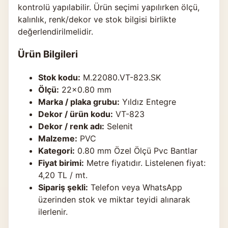
kontrolü yapılabilir. Ürün seçimi yapılırken ölçü,
kalınlık, renk/dekor ve stok bilgisi birlikte
değerlendirilmelidir.
Ürün Bilgileri
Stok kodu:
M.22080.VT-823.SK
Ölçü:
22×0.80 mm
Marka / plaka grubu:
Yıldız Entegre
Dekor / ürün kodu:
VT-823
Dekor / renk adı:
Selenit
Malzeme:
PVC
Kategori:
0.80 mm Özel Ölçü Pvc Bantlar
Fiyat birimi:
Metre fiyatıdır. Listelenen fiyat:
4,20 TL / mt.
Sipariş şekli:
Telefon veya WhatsApp
üzerinden stok ve miktar teyidi alınarak
ilerlenir.