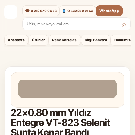
☎
WhatsApp
0 212 670 06 76
0 532 270 91 53
☰
⌕
Arama:
Anasayfa
Ürünler
Renk Kartelası
Bilgi Bankası
Hakkımızda
22×0.80 mm Yıldız
Entegre VT-823 Selenit
Sunta Kenar Bandı