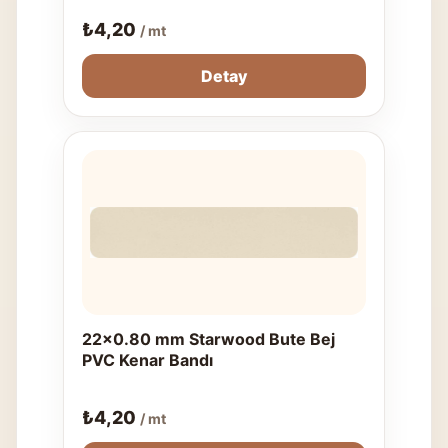
₺
4,20
/ mt
Detay
22x0.80 mm Starwood Bute Bej
PVC Kenar Bandı
₺
4,20
/ mt