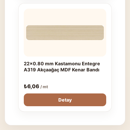
22x0.80 mm Kastamonu Entegre
A319 Akçaağaç MDF Kenar Bandı
₺
6,06
/ mt
Detay