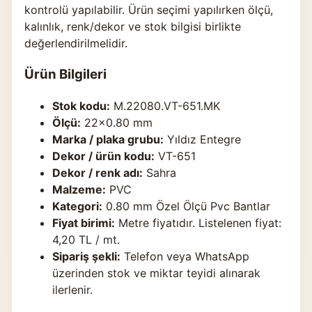
kontrolü yapılabilir. Ürün seçimi yapılırken ölçü,
kalınlık, renk/dekor ve stok bilgisi birlikte
değerlendirilmelidir.
Ürün Bilgileri
Stok kodu:
M.22080.VT-651.MK
Ölçü:
22×0.80 mm
Marka / plaka grubu:
Yıldız Entegre
Dekor / ürün kodu:
VT-651
Dekor / renk adı:
Sahra
Malzeme:
PVC
Kategori:
0.80 mm Özel Ölçü Pvc Bantlar
Fiyat birimi:
Metre fiyatıdır. Listelenen fiyat:
4,20 TL / mt.
Sipariş şekli:
Telefon veya WhatsApp
üzerinden stok ve miktar teyidi alınarak
ilerlenir.