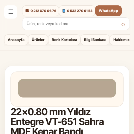
☎
WhatsApp
0 212 670 06 76
0 532 270 91 53
☰
⌕
Arama:
Anasayfa
Ürünler
Renk Kartelası
Bilgi Bankası
Hakkımızda
22×0.80 mm Yıldız
Entegre VT-651 Sahra
MDF Kenar Bandı