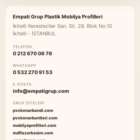
Empati Grup Plastik Mobilya Profilleri
İkitelli Keresteciler San. Sit. 28. Blok No:10
İkitelli - İSTANBUL
TELEFON
0 212 670 06 76
WHATSAPP
0 532 270 91 53
E-POSTA
info@empatigrup.com
GRUP SITELERI
pvckenarbandi.com
pvckenarbantlari.com
mobilyaprofilleri.com
mdflazerkesim.com