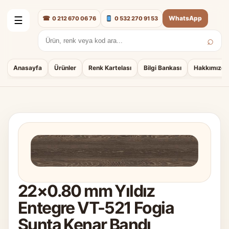
☎
WhatsApp
0 212 670 06 76
0 532 270 91 53
☰
⌕
Arama:
Anasayfa
Ürünler
Renk Kartelası
Bilgi Bankası
Hakkımızda
22×0.80 mm Yıldız
Entegre VT-521 Fogia
Sunta Kenar Bandı