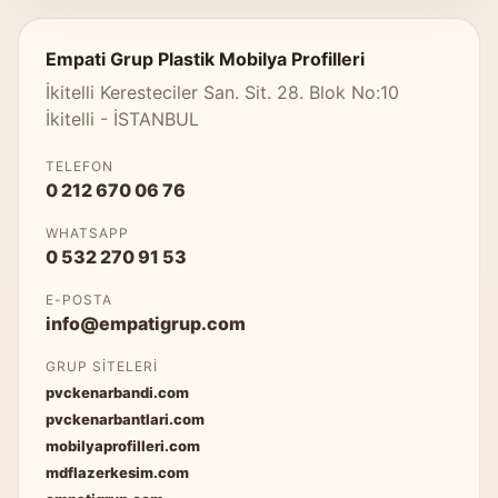
Empati Grup Plastik Mobilya Profilleri
İkitelli Keresteciler San. Sit. 28. Blok No:10
İkitelli - İSTANBUL
TELEFON
0 212 670 06 76
WHATSAPP
0 532 270 91 53
E-POSTA
info@empatigrup.com
GRUP SITELERI
pvckenarbandi.com
pvckenarbantlari.com
mobilyaprofilleri.com
mdflazerkesim.com