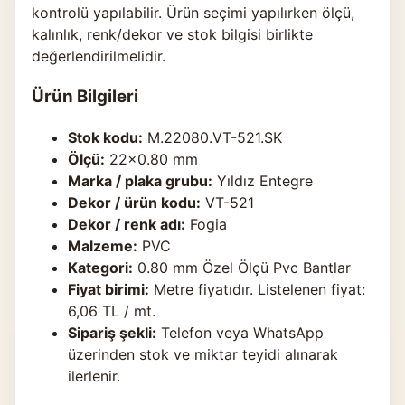
kontrolü yapılabilir. Ürün seçimi yapılırken ölçü,
kalınlık, renk/dekor ve stok bilgisi birlikte
değerlendirilmelidir.
Ürün Bilgileri
Stok kodu:
M.22080.VT-521.SK
Ölçü:
22×0.80 mm
Marka / plaka grubu:
Yıldız Entegre
Dekor / ürün kodu:
VT-521
Dekor / renk adı:
Fogia
Malzeme:
PVC
Kategori:
0.80 mm Özel Ölçü Pvc Bantlar
Fiyat birimi:
Metre fiyatıdır. Listelenen fiyat:
6,06 TL / mt.
Sipariş şekli:
Telefon veya WhatsApp
üzerinden stok ve miktar teyidi alınarak
ilerlenir.