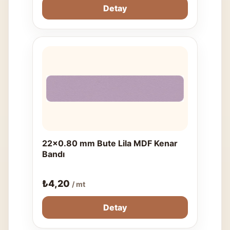
Detay
22x0.80 mm Bute Lila MDF Kenar
Bandı
₺
4,20
/ mt
Detay