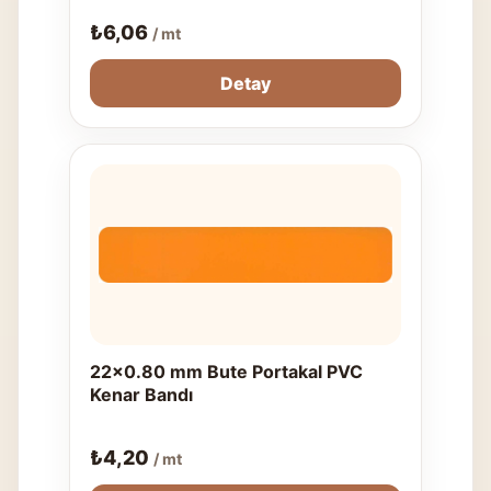
₺
6,06
/ mt
Detay
22x0.80 mm Bute Portakal PVC
Kenar Bandı
₺
4,20
/ mt