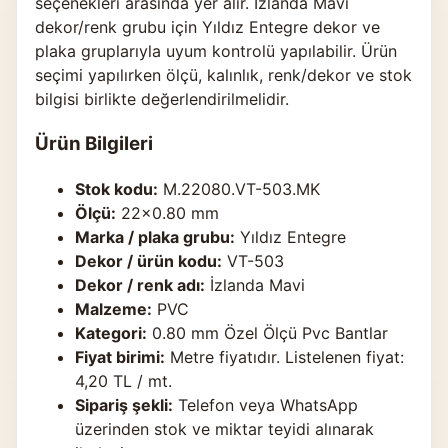
seçenekleri arasında yer alır. İzlanda Mavi
dekor/renk grubu için Yıldız Entegre dekor ve
plaka gruplarıyla uyum kontrolü yapılabilir. Ürün
seçimi yapılırken ölçü, kalınlık, renk/dekor ve stok
bilgisi birlikte değerlendirilmelidir.
Ürün Bilgileri
Stok kodu:
M.22080.VT-503.MK
Ölçü:
22×0.80 mm
Marka / plaka grubu:
Yıldız Entegre
Dekor / ürün kodu:
VT-503
Dekor / renk adı:
İzlanda Mavi
Malzeme:
PVC
Kategori:
0.80 mm Özel Ölçü Pvc Bantlar
Fiyat birimi:
Metre fiyatıdır. Listelenen fiyat:
4,20 TL / mt.
Sipariş şekli:
Telefon veya WhatsApp
üzerinden stok ve miktar teyidi alınarak