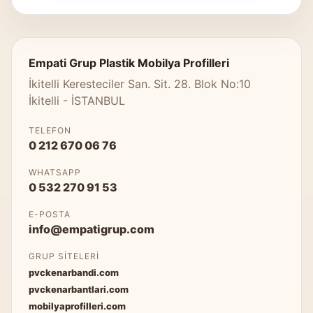
Empati Grup Plastik Mobilya Profilleri
İkitelli Keresteciler San. Sit. 28. Blok No:10
İkitelli - İSTANBUL
TELEFON
0 212 670 06 76
WHATSAPP
0 532 270 91 53
E-POSTA
info@empatigrup.com
GRUP SITELERI
pvckenarbandi.com
pvckenarbantlari.com
mobilyaprofilleri.com