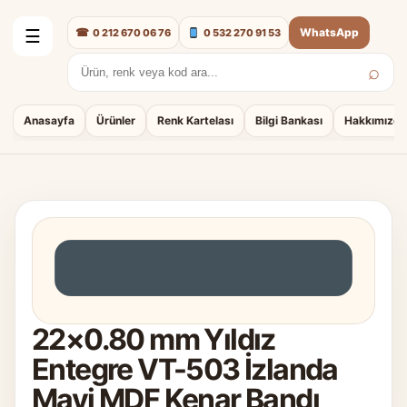
☎
WhatsApp
0 212 670 06 76
0 532 270 91 53
☰
⌕
Arama:
Anasayfa
Ürünler
Renk Kartelası
Bilgi Bankası
Hakkımızda
22×0.80 mm Yıldız
Entegre VT-503 İzlanda
Mavi MDF Kenar Bandı