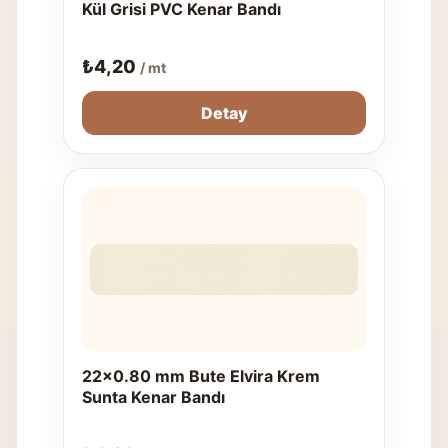
Kül Grisi PVC Kenar Bandı
₺
4,20
/ mt
Detay
22x0.80 mm Bute Elvira Krem
Sunta Kenar Bandı