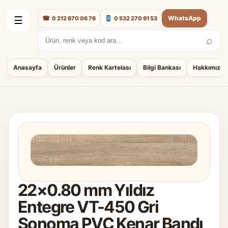
☎
WhatsApp
0 212 670 06 76
0 532 270 91 53
☰
⌕
Arama:
Anasayfa
Ürünler
Renk Kartelası
Bilgi Bankası
Hakkımızda
22×0.80 mm Yıldız
Entegre VT-450 Gri
Sonoma PVC Kenar Bandı