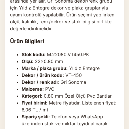
arasında yer alır. Gri Sonoma dekor/renk grubu
için Yıldız Entegre dekor ve plaka gruplarıyla
uyum kontrolü yapılabilir. Ürün seçimi yapılırken
ölçü, kalınlık, renk/dekor ve stok bilgisi birlikte
değerlendirilmelidir.
Ürün Bilgileri
Stok kodu:
M.22080.VT450.PK
Ölçü:
22×0.80 mm
Marka / plaka grubu:
Yıldız Entegre
Dekor / ürün kodu:
VT-450
Dekor / renk adı:
Gri Sonoma
Malzeme:
PVC
Kategori:
0.80 mm Özel Ölçü Pvc Bantlar
Fiyat birimi:
Metre fiyatıdır. Listelenen fiyat:
6,06 TL / mt.
Sipariş şekli:
Telefon veya WhatsApp
üzerinden stok ve miktar teyidi alınarak