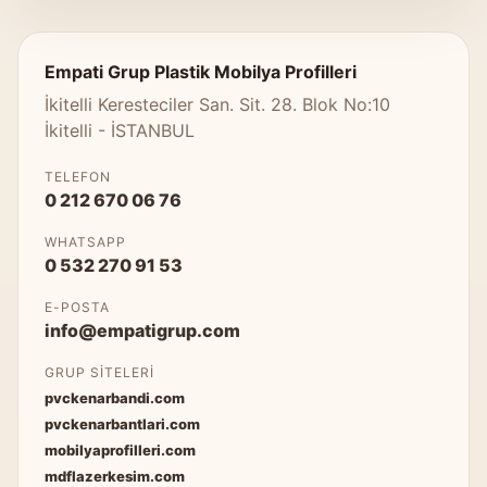
Empati Grup Plastik Mobilya Profilleri
İkitelli Keresteciler San. Sit. 28. Blok No:10
İkitelli - İSTANBUL
TELEFON
0 212 670 06 76
WHATSAPP
0 532 270 91 53
E-POSTA
info@empatigrup.com
GRUP SITELERI
pvckenarbandi.com
pvckenarbantlari.com
mobilyaprofilleri.com
mdflazerkesim.com