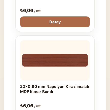
₺
6,06
/ mt
Detay
22x0.80 mm Napolyon Kiraz imalatı
MDF Kenar Bandı
₺
6,06
/ mt