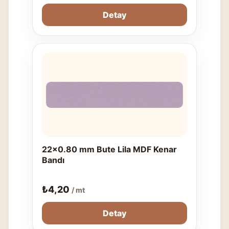
Detay
22x0.80 mm Bute Lila MDF Kenar
Bandı
₺
4,20
/ mt
Detay