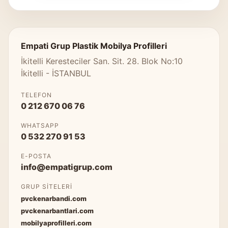
Empati Grup Plastik Mobilya Profilleri
İkitelli Keresteciler San. Sit. 28. Blok No:10
İkitelli - İSTANBUL
TELEFON
0 212 670 06 76
WHATSAPP
0 532 270 91 53
E-POSTA
info@empatigrup.com
GRUP SITELERI
pvckenarbandi.com
pvckenarbantlari.com
mobilyaprofilleri.com