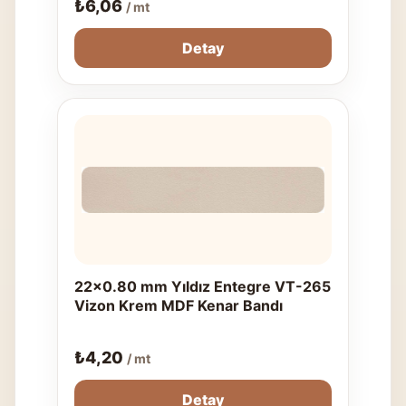
₺
6,06
/ mt
Detay
22x0.80 mm Yıldız Entegre VT-265
Vizon Krem MDF Kenar Bandı
₺
4,20
/ mt
Detay