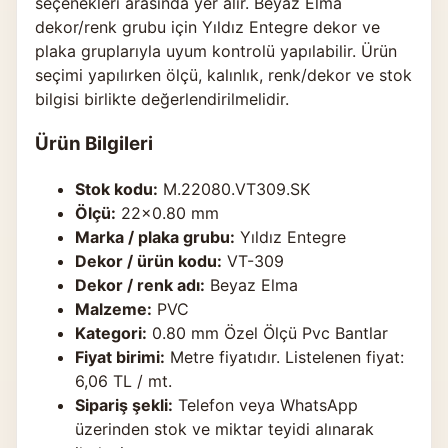
seçenekleri arasında yer alır. Beyaz Elma
dekor/renk grubu için Yıldız Entegre dekor ve
plaka gruplarıyla uyum kontrolü yapılabilir. Ürün
seçimi yapılırken ölçü, kalınlık, renk/dekor ve stok
bilgisi birlikte değerlendirilmelidir.
Ürün Bilgileri
Stok kodu:
M.22080.VT309.SK
Ölçü:
22×0.80 mm
Marka / plaka grubu:
Yıldız Entegre
Dekor / ürün kodu:
VT-309
Dekor / renk adı:
Beyaz Elma
Malzeme:
PVC
Kategori:
0.80 mm Özel Ölçü Pvc Bantlar
Fiyat birimi:
Metre fiyatıdır. Listelenen fiyat:
6,06 TL / mt.
Sipariş şekli:
Telefon veya WhatsApp
üzerinden stok ve miktar teyidi alınarak