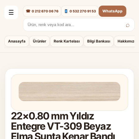
☎
WhatsApp
0 212 670 06 76
0 532 270 91 53
☰
⌕
Arama:
Anasayfa
Ürünler
Renk Kartelası
Bilgi Bankası
Hakkımızda
22×0.80 mm Yıldız
Entegre VT-309 Beyaz
Elma Sunta Kenar Bandı