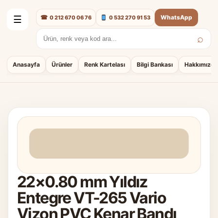
☎
WhatsApp
0 212 670 06 76
0 532 270 91 53
☰
⌕
Arama:
Anasayfa
Ürünler
Renk Kartelası
Bilgi Bankası
Hakkımızda
22×0.80 mm Yıldız
Entegre VT-265 Vario
Vizon PVC Kenar Bandı