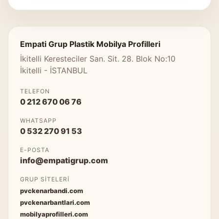
Empati Grup Plastik Mobilya Profilleri
İkitelli Keresteciler San. Sit. 28. Blok No:10
İkitelli - İSTANBUL
TELEFON
0 212 670 06 76
WHATSAPP
0 532 270 91 53
E-POSTA
info@empatigrup.com
GRUP SITELERI
pvckenarbandi.com
pvckenarbantlari.com
mobilyaprofilleri.com