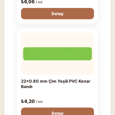
₺
6,06
/ mt
Detay
22x0.80 mm Çim Yeşili PVC Kenar
Bandı
₺
4,20
/ mt
Detay