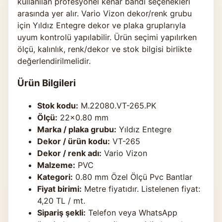
kullanılan profesyonel kenar bandı seçenekleri
arasında yer alır. Vario Vizon dekor/renk grubu
için Yıldız Entegre dekor ve plaka gruplarıyla
uyum kontrolü yapılabilir. Ürün seçimi yapılırken
ölçü, kalınlık, renk/dekor ve stok bilgisi birlikte
değerlendirilmelidir.
Ürün Bilgileri
Stok kodu:
M.22080.VT-265.PK
Ölçü:
22×0.80 mm
Marka / plaka grubu:
Yıldız Entegre
Dekor / ürün kodu:
VT-265
Dekor / renk adı:
Vario Vizon
Malzeme:
PVC
Kategori:
0.80 mm Özel Ölçü Pvc Bantlar
Fiyat birimi:
Metre fiyatıdır. Listelenen fiyat:
4,20 TL / mt.
Sipariş şekli:
Telefon veya WhatsApp