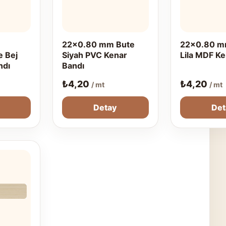
22x0.80 mm Bute
22x0.80 m
e Bej
Siyah PVC Kenar
Lila MDF Ke
ndı
Bandı
₺
4,20
₺
4,20
/ mt
/ mt
Detay
Det