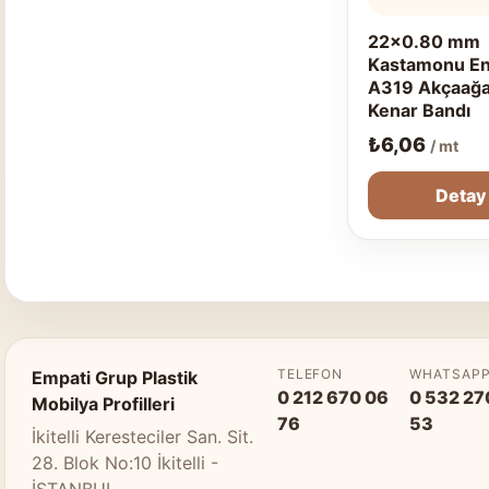
22x0.80 mm
Kastamonu En
A319 Akçaağ
Kenar Bandı
₺
6,06
/ mt
Detay
TELEFON
WHATSAP
Empati Grup Plastik
0 212 670 06
0 532 27
Mobilya Profilleri
76
53
İkitelli Keresteciler San. Sit.
28. Blok No:10 İkitelli -
İSTANBUL