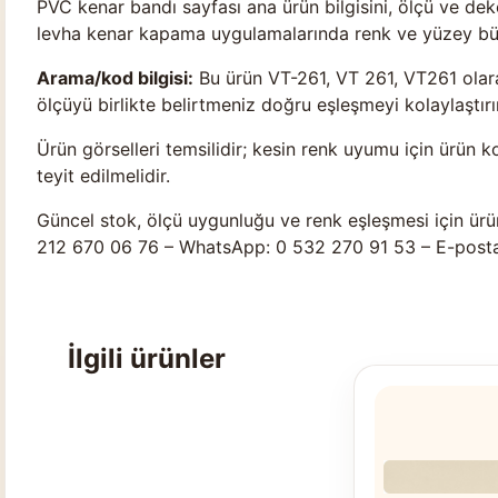
PVC kenar bandı sayfası ana ürün bilgisini, ölçü ve d
levha kenar kapama uygulamalarında renk ve yüzey bütü
Arama/kod bilgisi:
Bu ürün VT-261, VT 261, VT261 olara
ölçüyü birlikte belirtmeniz doğru eşleşmeyi kolaylaştırır
Ürün görselleri temsilidir; kesin renk uyumu için ürün k
teyit edilmelidir.
Güncel stok, ölçü uygunluğu ve renk eşleşmesi için ürü
212 670 06 76 – WhatsApp: 0 532 270 91 53 – E-post
İlgili ürünler