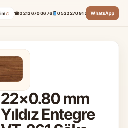
⌕
WhatsApp
☎
0 212 670 06 76
0 532 270 91 53
şim
22×0.80 mm
Yıldız Entegre