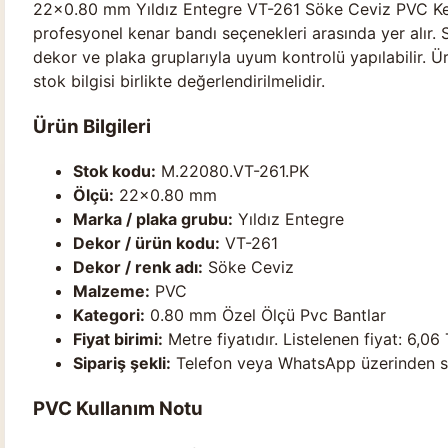
22×0.80 mm Yıldız Entegre VT-261 Söke Ceviz PVC Ken
profesyonel kenar bandı seçenekleri arasında yer alır.
dekor ve plaka gruplarıyla uyum kontrolü yapılabilir. Ür
stok bilgisi birlikte değerlendirilmelidir.
Ürün Bilgileri
Stok kodu:
M.22080.VT-261.PK
Ölçü:
22×0.80 mm
Marka / plaka grubu:
Yıldız Entegre
Dekor / ürün kodu:
VT-261
Dekor / renk adı:
Söke Ceviz
Malzeme:
PVC
Kategori:
0.80 mm Özel Ölçü Pvc Bantlar
Fiyat birimi:
Metre fiyatıdır. Listelenen fiyat: 6,06 
Sipariş şekli:
Telefon veya WhatsApp üzerinden stok
PVC Kullanım Notu