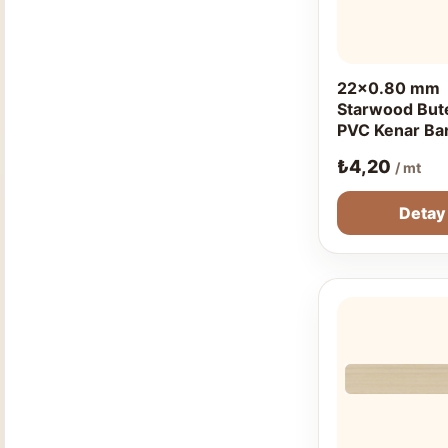
22x0.80 mm
Starwood But
PVC Kenar Ba
₺
4,20
/ mt
Detay