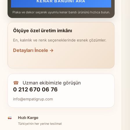
KENAR BANDINI ARA
Plaka ve dekor seçerek uyumlu kenar bandı ürününü hızlıca bulun.
Ölçüye özel üretim imkânı
En, kalınlık ve renk seçeneklerinde esnek çözümler.
Detayları İncele →
☎
Uzman ekibimizle görüşün
0 212 670 06 76
info@empatigrup.com
Hızlı Kargo
Türkiye’nin her yerine teslimat