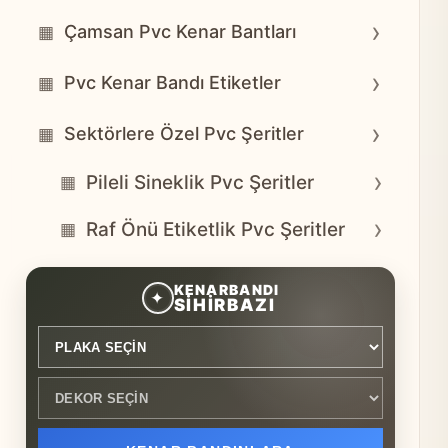
›
Çamsan Pvc Kenar Bantları
▦
›
Pvc Kenar Bandı Etiketler
▦
›
Sektörlere Özel Pvc Şeritler
▦
›
Pileli Sineklik Pvc Şeritler
▦
›
Raf Önü Etiketlik Pvc Şeritler
▦
Plaka seçin
Dekor seçin
KENARBANDI
✦
SİHİRBAZI