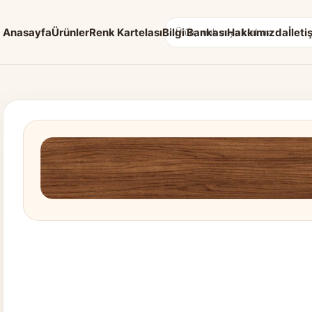
Anasayfa
Ürünler
Renk Kartelası
Bilgi Bankası
Hakkımızda
İleti
Arama: