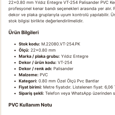
22×0.80 mm Yıldız Entegre VT-254 Palisander PVC Ken
profesyonel kenar bandı seçenekleri arasında yer alır. 
dekor ve plaka gruplarıyla uyum kontrolü yapılabilir. Ür
stok bilgisi birlikte değerlendirilmelidir.
Ürün Bilgileri
Stok kodu:
M.22080.VT-254.PK
Ölçü:
22×0.80 mm
Marka / plaka grubu:
Yıldız Entegre
Dekor / ürün kodu:
VT-254
Dekor / renk adı:
Palisander
Malzeme:
PVC
Kategori:
0.80 mm Özel Ölçü Pvc Bantlar
Fiyat birimi:
Metre fiyatıdır. Listelenen fiyat: 6,06 
Sipariş şekli:
Telefon veya WhatsApp üzerinden stok
PVC Kullanım Notu