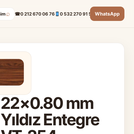
⌕
WhatsApp
☎
0 212 670 06 76
0 532 270 91 53
şim
22×0.80 mm
Yıldız Entegre