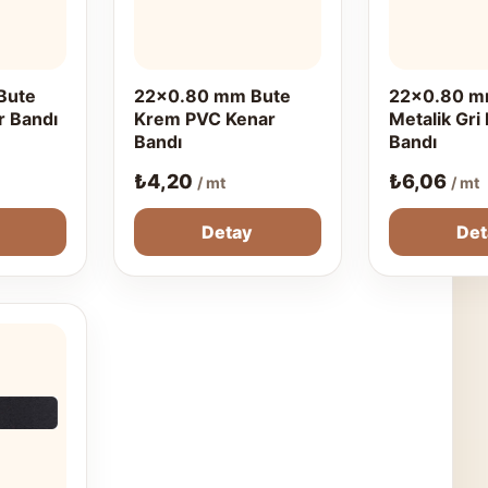
Bute
22x0.80 mm Bute
22x0.80 m
r Bandı
Krem PVC Kenar
Metalik Gri
Bandı
Bandı
₺
4,20
₺
6,06
/ mt
/ mt
Detay
Det