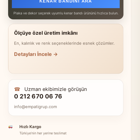
KENAR BANDINI ARA
Plaka ve dekor seçerek uyumlu kenar bandı ürününü hızlıca bulun.
Ölçüye özel üretim imkânı
En, kalınlık ve renk seçeneklerinde esnek çözümler.
Detayları İncele →
☎
Uzman ekibimizle görüşün
0 212 670 06 76
info@empatigrup.com
Hızlı Kargo
Türkiye’nin her yerine teslimat