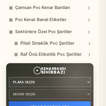
›
Çamsan Pvc Kenar Bantları
▦
›
Pvc Kenar Bandı Etiketler
▦
›
Sektörlere Özel Pvc Şeritler
▦
›
Pileli Sineklik Pvc Şeritler
▦
›
Raf Önü Etiketlik Pvc Şeritler
▦
Plaka seçin
Dekor seçin
KENARBANDI
✦
SİHİRBAZI