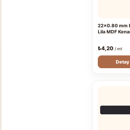
22x0.80 mm 
Lila MDF Kena
₺
4,20
/ mt
Detay