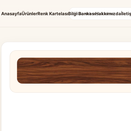
Anasayfa
Ürünler
Renk Kartelası
Bilgi Bankası
Hakkımızda
İleti
Arama: