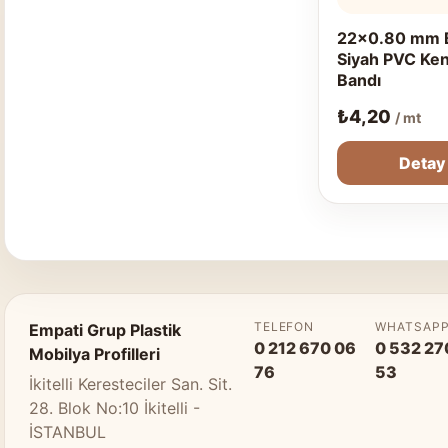
22x0.80 mm 
Siyah PVC Ke
Bandı
₺
4,20
/ mt
Detay
TELEFON
WHATSAP
Empati Grup Plastik
0 212 670 06
0 532 27
Mobilya Profilleri
76
53
İkitelli Keresteciler San. Sit.
28. Blok No:10 İkitelli -
İSTANBUL