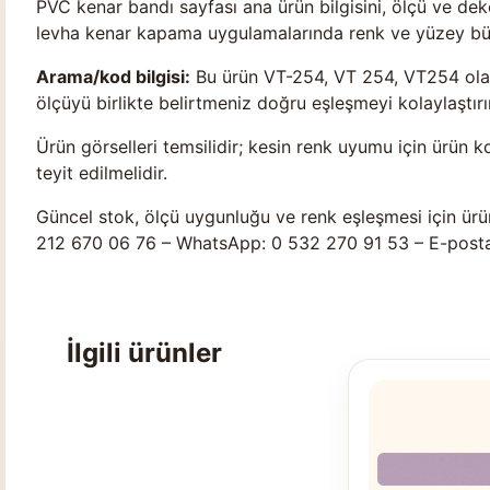
PVC kenar bandı sayfası ana ürün bilgisini, ölçü ve d
levha kenar kapama uygulamalarında renk ve yüzey bütü
Arama/kod bilgisi:
Bu ürün VT-254, VT 254, VT254 olara
ölçüyü birlikte belirtmeniz doğru eşleşmeyi kolaylaştırır
Ürün görselleri temsilidir; kesin renk uyumu için ürün k
teyit edilmelidir.
Güncel stok, ölçü uygunluğu ve renk eşleşmesi için ürü
212 670 06 76 – WhatsApp: 0 532 270 91 53 – E-post
İlgili ürünler