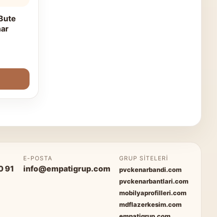
Bute
nar
P
E-POSTA
GRUP SITELERI
0 91
info@empatigrup.com
pvckenarbandi.com
pvckenarbantlari.com
mobilyaprofilleri.com
mdflazerkesim.com
empatigrup.com