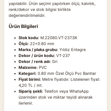
yapılabilir. Ürün seçimi yapılırken ölçü, kalınlık,
renk/dekor ve stok bilgisi birlikte
değerlendirilmelidir.
Ürün Bilgileri
Stok kodu:
M.22080.VT-237.SK
Ölçü:
22×0.80 mm
Marka / plaka grubu:
Yıldız Entegre
Dekor / ürün kodu:
VT-237
Dekor / renk adı:
Gri
Malzeme:
PVC
Kategori:
0.80 mm Özel Ölçü Pvc Bantlar
Fiyat birimi:
Metre fiyatıdır. Listelenen fiyat:
4,20 TL / mt.
Sipariş şekli:
Telefon veya WhatsApp
üzerinden stok ve miktar teyidi alınarak
ilerlenir.