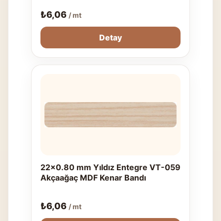
₺
6,06
/ mt
Detay
22x0.80 mm Yıldız Entegre VT-059
Akçaağaç MDF Kenar Bandı
₺
6,06
/ mt