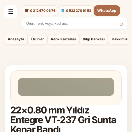
☎
WhatsApp
0 212 670 06 76
0 532 270 91 53
☰
⌕
Arama:
Anasayfa
Ürünler
Renk Kartelası
Bilgi Bankası
Hakkımızda
22×0.80 mm Yıldız
Entegre VT-237 Gri Sunta
Kenar Bandı