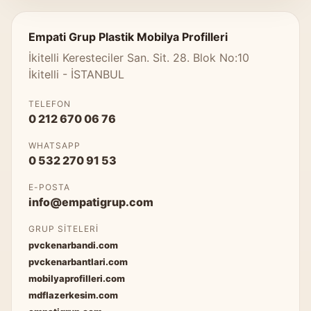
Empati Grup Plastik Mobilya Profilleri
İkitelli Keresteciler San. Sit. 28. Blok No:10
İkitelli - İSTANBUL
TELEFON
0 212 670 06 76
WHATSAPP
0 532 270 91 53
E-POSTA
info@empatigrup.com
GRUP SITELERI
pvckenarbandi.com
pvckenarbantlari.com
mobilyaprofilleri.com
mdflazerkesim.com