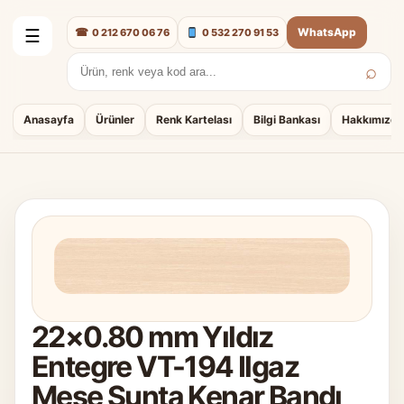
☎
WhatsApp
0 212 670 06 76
0 532 270 91 53
☰
⌕
Arama:
Anasayfa
Ürünler
Renk Kartelası
Bilgi Bankası
Hakkımızda
22×0.80 mm Yıldız
Entegre VT-194 Ilgaz
Meşe Sunta Kenar Bandı