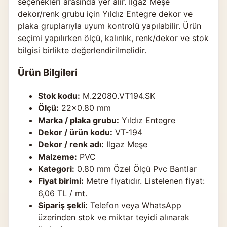
seçenekleri arasında yer alır. Ilgaz Meşe
dekor/renk grubu için Yıldız Entegre dekor ve
plaka gruplarıyla uyum kontrolü yapılabilir. Ürün
seçimi yapılırken ölçü, kalınlık, renk/dekor ve stok
bilgisi birlikte değerlendirilmelidir.
Ürün Bilgileri
Stok kodu:
M.22080.VT194.SK
Ölçü:
22×0.80 mm
Marka / plaka grubu:
Yıldız Entegre
Dekor / ürün kodu:
VT-194
Dekor / renk adı:
Ilgaz Meşe
Malzeme:
PVC
Kategori:
0.80 mm Özel Ölçü Pvc Bantlar
Fiyat birimi:
Metre fiyatıdır. Listelenen fiyat:
6,06 TL / mt.
Sipariş şekli:
Telefon veya WhatsApp
üzerinden stok ve miktar teyidi alınarak