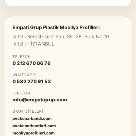
Empati Grup Plastik Mobilya Profilleri
İkitelli Keresteciler San. Sit. 28. Blok No:10
İkitelli - İSTANBUL
TELEFON
0 212 670 06 76
WHATSAPP
0 532 270 91 53
E-POSTA
info@empatigrup.com
GRUP SITELERI
pvckenarbandi.com
pvckenarbantlari.com
mobilyaprofilleri.com