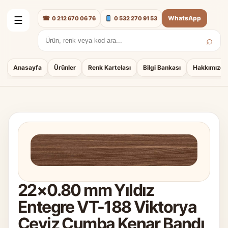
☎
WhatsApp
0 212 670 06 76
0 532 270 91 53
☰
⌕
Arama:
Anasayfa
Ürünler
Renk Kartelası
Bilgi Bankası
Hakkımızda
22×0.80 mm Yıldız
Entegre VT-188 Viktorya
Ceviz Cumba Kenar Bandı