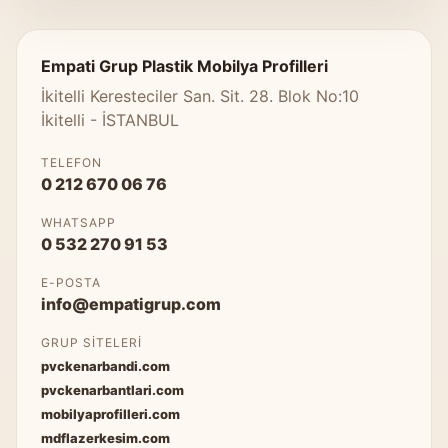
Empati Grup Plastik Mobilya Profilleri
İkitelli Keresteciler San. Sit. 28. Blok No:10
İkitelli - İSTANBUL
TELEFON
0 212 670 06 76
WHATSAPP
0 532 270 91 53
E-POSTA
info@empatigrup.com
GRUP SITELERI
pvckenarbandi.com
pvckenarbantlari.com
mobilyaprofilleri.com
mdflazerkesim.com