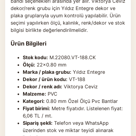
bandı seçenekleri arasında yer alır. Viktorya Ceviz
dekor/renk grubu için Yıldız Entegre dekor ve
plaka gruplarıyla uyum kontrolü yapılabilir. Ürün
seçimi yapılırken ölçü, kalınlık, renk/dekor ve stok
bilgisi birlikte değerlendirilmelidir.
Ürün Bilgileri
Stok kodu:
M.22080.VT-188.CK
Ölçü:
22×0.80 mm
Marka / plaka grubu:
Yıldız Entegre
Dekor / ürün kodu:
VT-188
Dekor / renk adı:
Viktorya Ceviz
Malzeme:
PVC
Kategori:
0.80 mm Özel Ölçü Pvc Bantlar
Fiyat birimi:
Metre fiyatıdır. Listelenen fiyat:
6,06 TL / mt.
Sipariş şekli:
Telefon veya WhatsApp
üzerinden stok ve miktar teyidi alınarak