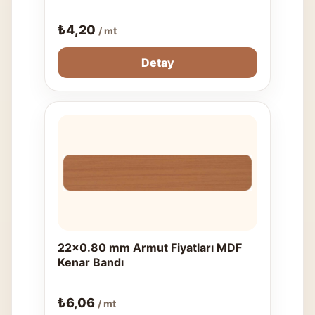
₺
4,20
/ mt
Detay
22x0.80 mm Armut Fiyatları MDF
Kenar Bandı
₺
6,06
/ mt