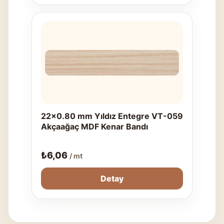
22x0.80 mm Yıldız Entegre VT-059
Akçaağaç MDF Kenar Bandı
₺
6,06
/ mt
Detay