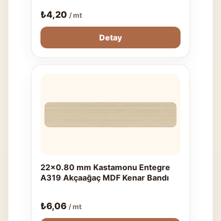
₺
4,20
/ mt
Detay
22x0.80 mm Kastamonu Entegre
A319 Akçaağaç MDF Kenar Bandı
₺
6,06
/ mt