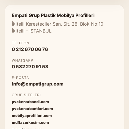
Empati Grup Plastik Mobilya Profilleri
İkitelli Keresteciler San. Sit. 28. Blok No:10
İkitelli - İSTANBUL
TELEFON
0 212 670 06 76
WHATSAPP
0 532 270 91 53
E-POSTA
info@empatigrup.com
GRUP SITELERI
pvckenarbandi.com
pvckenarbantlari.com
mobilyaprofilleri.com
mdflazerkesim.com