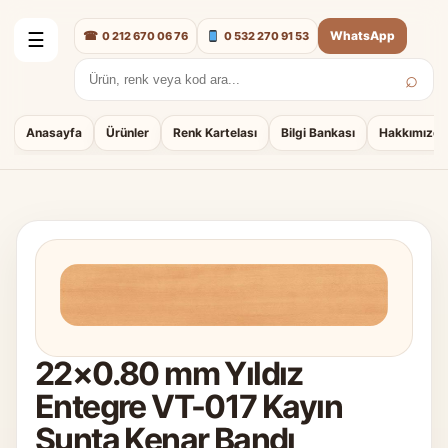
☎
WhatsApp
0 212 670 06 76
0 532 270 91 53
☰
⌕
Arama:
Anasayfa
Ürünler
Renk Kartelası
Bilgi Bankası
Hakkımızda
22×0.80 mm Yıldız
Entegre VT-017 Kayın
Sunta Kenar Bandı