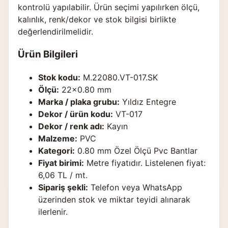
kontrolü yapılabilir. Ürün seçimi yapılırken ölçü,
kalınlık, renk/dekor ve stok bilgisi birlikte
değerlendirilmelidir.
Ürün Bilgileri
Stok kodu:
M.22080.VT-017.SK
Ölçü:
22×0.80 mm
Marka / plaka grubu:
Yıldız Entegre
Dekor / ürün kodu:
VT-017
Dekor / renk adı:
Kayın
Malzeme:
PVC
Kategori:
0.80 mm Özel Ölçü Pvc Bantlar
Fiyat birimi:
Metre fiyatıdır. Listelenen fiyat:
6,06 TL / mt.
Sipariş şekli:
Telefon veya WhatsApp
üzerinden stok ve miktar teyidi alınarak
ilerlenir.