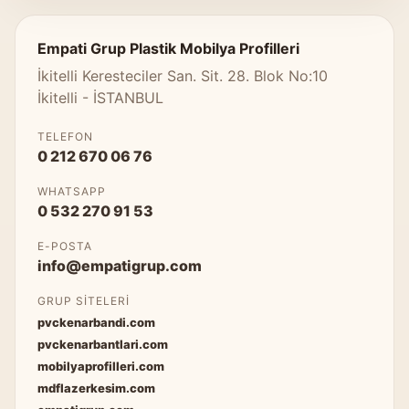
Empati Grup Plastik Mobilya Profilleri
İkitelli Keresteciler San. Sit. 28. Blok No:10
İkitelli - İSTANBUL
TELEFON
0 212 670 06 76
WHATSAPP
0 532 270 91 53
E-POSTA
info@empatigrup.com
GRUP SITELERI
pvckenarbandi.com
pvckenarbantlari.com
mobilyaprofilleri.com
mdflazerkesim.com