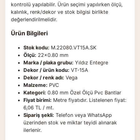
kontrolü yapılabilir. Ürün seçimi yapılırken ölçü,
kalınlık, renk/dekor ve stok bilgisi birlikte
değerlendirilmelidir.
Ürün Bilgileri
Stok kodu:
M.22080.VT15A.SK
Ölçü:
22×0.80 mm
Marka / plaka grubu:
Yıldız Entegre
Dekor / ürün kodu:
VT-15A
Dekor / renk adı:
Vega
Malzeme:
PVC
Kategori:
0.80 mm Özel Ölçü Pvc Bantlar
Fiyat birimi:
Metre fiyatıdır. Listelenen fiyat:
6,06 TL / mt.
Sipariş şekli:
Telefon veya WhatsApp
üzerinden stok ve miktar teyidi alınarak
ilerlenir.