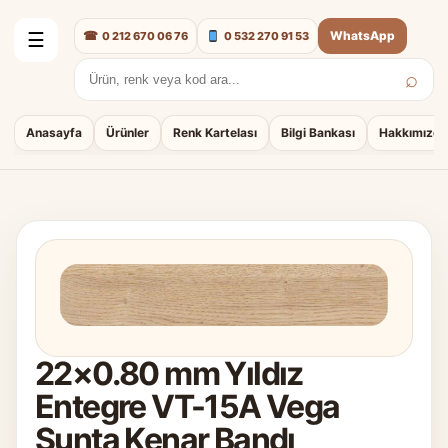
☎
WhatsApp
0 212 670 06 76
0 532 270 91 53
☰
⌕
Arama:
Anasayfa
Ürünler
Renk Kartelası
Bilgi Bankası
Hakkımızda
22×0.80 mm Yıldız
Entegre VT-15A Vega
Sunta Kenar Bandı