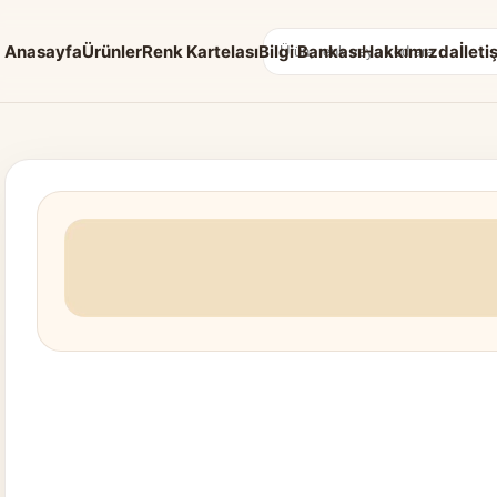
Anasayfa
Ürünler
Renk Kartelası
Bilgi Bankası
Hakkımızda
İleti
Arama: