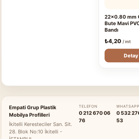
22x0.80 mm 
Bute Mavi PV
Bandı
₺
4,20
/ mt
Detay
TELEFON
WHATSAP
Empati Grup Plastik
0 212 670 06
0 532 27
Mobilya Profilleri
76
53
İkitelli Keresteciler San. Sit.
28. Blok No:10 İkitelli -
İSTANBUL