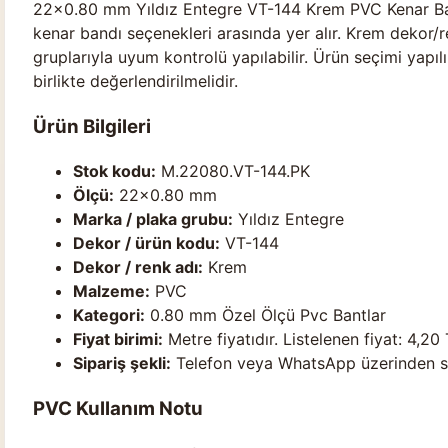
22×0.80 mm Yıldız Entegre VT-144 Krem PVC Kenar Ban
kenar bandı seçenekleri arasında yer alır. Krem dekor/
gruplarıyla uyum kontrolü yapılabilir. Ürün seçimi yapılı
birlikte değerlendirilmelidir.
Ürün Bilgileri
Stok kodu:
M.22080.VT-144.PK
Ölçü:
22×0.80 mm
Marka / plaka grubu:
Yıldız Entegre
Dekor / ürün kodu:
VT-144
Dekor / renk adı:
Krem
Malzeme:
PVC
Kategori:
0.80 mm Özel Ölçü Pvc Bantlar
Fiyat birimi:
Metre fiyatıdır. Listelenen fiyat: 4,20 
Sipariş şekli:
Telefon veya WhatsApp üzerinden stok
PVC Kullanım Notu