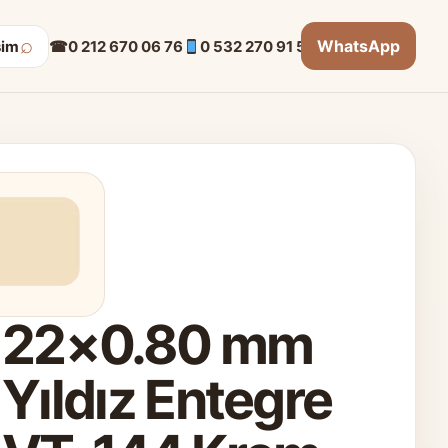
⌕
WhatsApp
☎
0 212 670 06 76
0 532 270 91 53
şim
22×0.80 mm
Yıldız Entegre