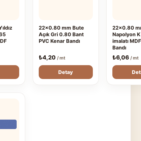
ıldız
22x0.80 mm Bute
22x0.80 
65
Açık Gri 0.80 Bant
Napolyon K
MDF
PVC Kenar Bandı
imalatı MDF
Bandı
₺
4,20
₺
6,06
/ mt
/ mt
Detay
Det