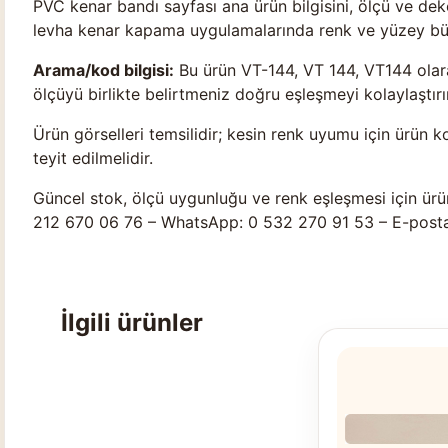
PVC kenar bandı sayfası ana ürün bilgisini, ölçü ve d
levha kenar kapama uygulamalarında renk ve yüzey bütü
Arama/kod bilgisi:
Bu ürün VT-144, VT 144, VT144 olara
ölçüyü birlikte belirtmeniz doğru eşleşmeyi kolaylaştırır
Ürün görselleri temsilidir; kesin renk uyumu için ürün k
teyit edilmelidir.
Güncel stok, ölçü uygunluğu ve renk eşleşmesi için ürü
212 670 06 76 – WhatsApp: 0 532 270 91 53 – E-post
İlgili ürünler