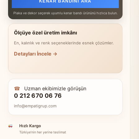
KENAR BANDINI ARA
Plaka ve dekor seçerek uyumlu kenar bandı ürününü hızlıca bulun.
Ölçüye özel üretim imkânı
En, kalınlık ve renk seçeneklerinde esnek çözümler.
Detayları İncele →
☎
Uzman ekibimizle görüşün
0 212 670 06 76
info@empatigrup.com
Hızlı Kargo
Türkiye’nin her yerine teslimat