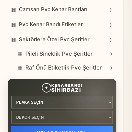
›
Çamsan Pvc Kenar Bantları
▦
›
Pvc Kenar Bandı Etiketler
▦
›
Sektörlere Özel Pvc Şeritler
▦
›
Pileli Sineklik Pvc Şeritler
▦
›
Raf Önü Etiketlik Pvc Şeritler
▦
Plaka seçin
Dekor seçin
KENARBANDI
✦
SİHİRBAZI