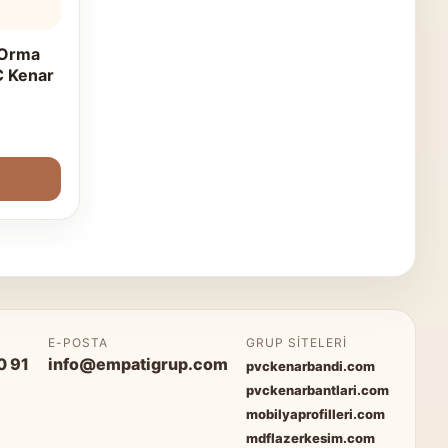
Orma
C Kenar
P
E-POSTA
GRUP SITELERI
0 91
info@empatigrup.com
pvckenarbandi.com
pvckenarbantlari.com
mobilyaprofilleri.com
mdflazerkesim.com