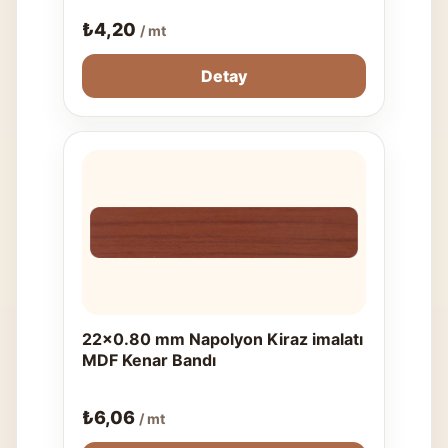
₺
4,20
/ mt
Detay
22x0.80 mm Napolyon Kiraz imalatı
MDF Kenar Bandı
₺
6,06
/ mt