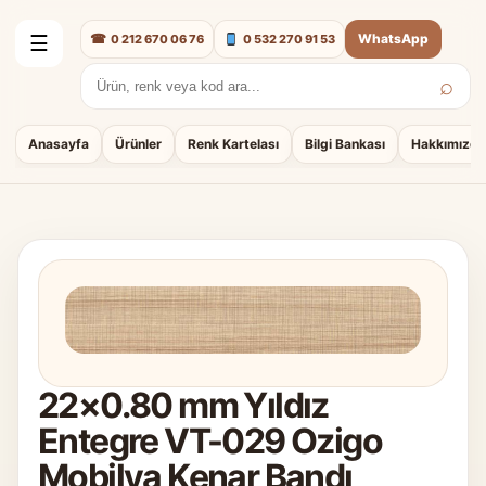
☎
WhatsApp
0 212 670 06 76
0 532 270 91 53
☰
⌕
Arama:
Anasayfa
Ürünler
Renk Kartelası
Bilgi Bankası
Hakkımızda
22×0.80 mm Yıldız
Entegre VT-029 Ozigo
Mobilya Kenar Bandı