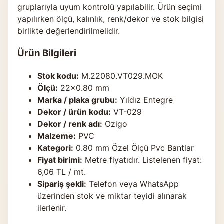
gruplarıyla uyum kontrolü yapılabilir. Ürün seçimi
yapılırken ölçü, kalınlık, renk/dekor ve stok bilgisi
birlikte değerlendirilmelidir.
Ürün Bilgileri
Stok kodu:
M.22080.VT029.MOK
Ölçü:
22×0.80 mm
Marka / plaka grubu:
Yıldız Entegre
Dekor / ürün kodu:
VT-029
Dekor / renk adı:
Ozigo
Malzeme:
PVC
Kategori:
0.80 mm Özel Ölçü Pvc Bantlar
Fiyat birimi:
Metre fiyatıdır. Listelenen fiyat:
6,06 TL / mt.
Sipariş şekli:
Telefon veya WhatsApp
üzerinden stok ve miktar teyidi alınarak
ilerlenir.