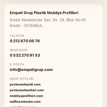
Empati Grup Plastik Mobilya Profilleri
İkitelli Keresteciler San. Sit. 28. Blok No:10
İkitelli - İSTANBUL
TELEFON
0 212 670 06 76
WHATSAPP
0 532 270 91 53
E-POSTA
info@empatigrup.com
GRUP SITELERI
pvckenarbandi.com
pvckenarbantlari.com
mobilyaprofilleri.com
mdflazerkesim.com