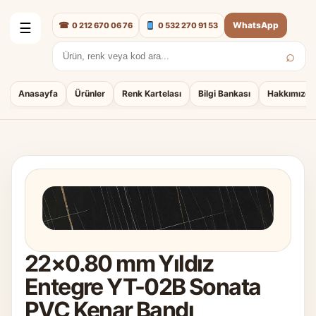
☎
WhatsApp
0 212 670 06 76
0 532 270 91 53
☰
⌕
Arama:
Anasayfa
Ürünler
Renk Kartelası
Bilgi Bankası
Hakkımızda
22×0.80 mm Yıldız
Entegre YT-02B Sonata
PVC Kenar Bandı