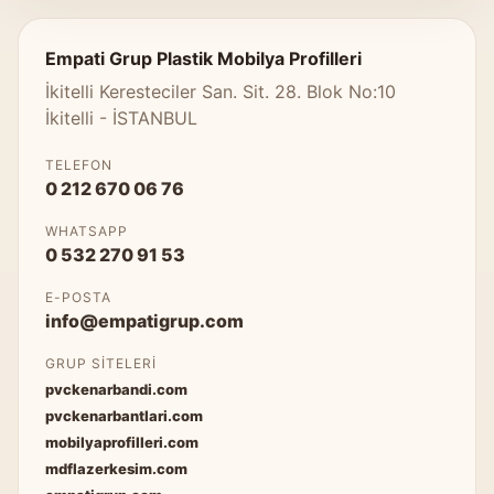
Empati Grup Plastik Mobilya Profilleri
İkitelli Keresteciler San. Sit. 28. Blok No:10
İkitelli - İSTANBUL
TELEFON
0 212 670 06 76
WHATSAPP
0 532 270 91 53
E-POSTA
info@empatigrup.com
GRUP SITELERI
pvckenarbandi.com
pvckenarbantlari.com
mobilyaprofilleri.com
mdflazerkesim.com