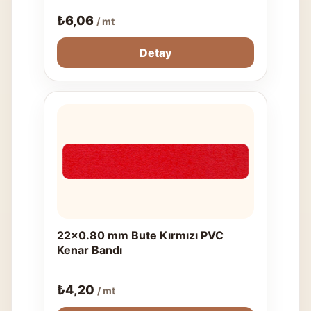
₺
6,06
/ mt
Detay
22x0.80 mm Bute Kırmızı PVC
Kenar Bandı
₺
4,20
/ mt