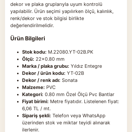
dekor ve plaka gruplarıyla uyum kontrolü
yapılabilir. Ürün seçimi yapılırken ölçü, kalınlık,
renk/dekor ve stok bilgisi birlikte
değerlendirilmelidir.
Ürün Bilgileri
Stok kodu:
M.22080.YT-02B.PK
Ölçü:
22×0.80 mm
Marka / plaka grubu:
Yıldız Entegre
Dekor / ürün kodu:
YT-02B
Dekor / renk adı:
Sonata
Malzeme:
PVC
Kategori:
0.80 mm Özel Ölçü Pvc Bantlar
Fiyat birimi:
Metre fiyatıdır. Listelenen fiyat:
6,06 TL / mt.
Sipariş şekli:
Telefon veya WhatsApp
üzerinden stok ve miktar teyidi alınarak
ilerlenir.