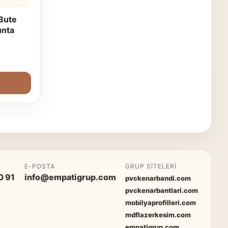
Bute
unta
P
E-POSTA
GRUP SITELERI
0 91
info@empatigrup.com
pvckenarbandi.com
pvckenarbantlari.com
mobilyaprofilleri.com
mdflazerkesim.com
empatigrup.com