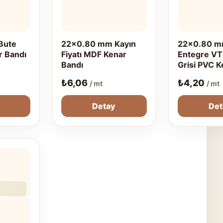
Bute
22x0.80 mm Kayın
22x0.80 mm
r Bandı
Fiyatı MDF Kenar
Entegre VT
Bandı
Grisi PVC K
₺
6,06
₺
4,20
/ mt
/ mt
Detay
Det