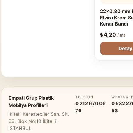
22x0.80 mm 
Elvira Krem S
Kenar Bandı
₺
4,20
/ mt
Detay
TELEFON
WHATSAP
Empati Grup Plastik
0 212 670 06
0 532 27
Mobilya Profilleri
76
53
İkitelli Keresteciler San. Sit.
28. Blok No:10 İkitelli -
İSTANBUL