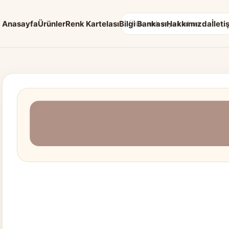
Anasayfa
Ürünler
Renk Kartelası
Bilgi Bankası
Hakkımızda
İleti
Arama: