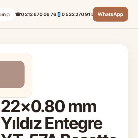
⌕
WhatsApp
☎
0 212 670 06 76
0 532 270 91 53
şim
22×0.80 mm
Yıldız Entegre