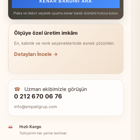
KENAR BANDINI ARA
Plaka ve dekor seçerek uyumlu kenar bandı ürününü hızlıca bulun.
Ölçüye özel üretim imkânı
En, kalınlık ve renk seçeneklerinde esnek çözümler.
Detayları İncele →
☎
Uzman ekibimizle görüşün
0 212 670 06 76
info@empatigrup.com
Hızlı Kargo
Türkiye’nin her yerine teslimat