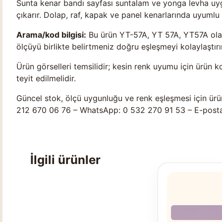
Sunta kenar bandı sayfası suntalam ve yonga levha uyg
çıkarır. Dolap, raf, kapak ve panel kenarlarında uyumlu 
Arama/kod bilgisi:
Bu ürün YT-57A, YT 57A, YT57A olara
ölçüyü birlikte belirtmeniz doğru eşleşmeyi kolaylaştırır
Ürün görselleri temsilidir; kesin renk uyumu için ürün k
teyit edilmelidir.
Güncel stok, ölçü uygunluğu ve renk eşleşmesi için ürü
212 670 06 76 – WhatsApp: 0 532 270 91 53 – E-post
İlgili ürünler