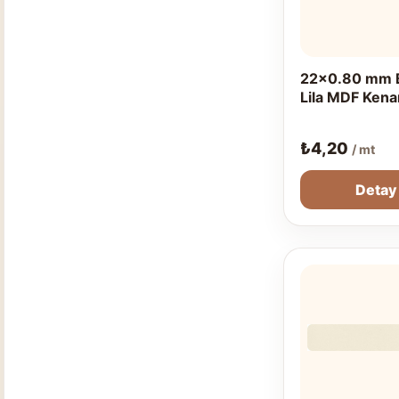
22x0.80 mm 
Lila MDF Kena
₺
4,20
/ mt
Detay