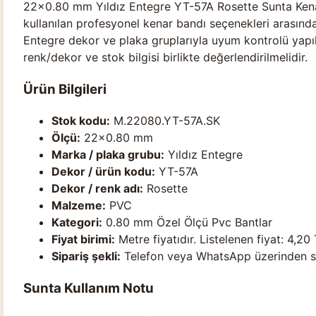
22×0.80 mm Yıldız Entegre YT-57A Rosette Sunta Kenar
kullanılan profesyonel kenar bandı seçenekleri arasında 
Entegre dekor ve plaka gruplarıyla uyum kontrolü yapılab
renk/dekor ve stok bilgisi birlikte değerlendirilmelidir.
Ürün Bilgileri
Stok kodu:
M.22080.YT-57A.SK
Ölçü:
22×0.80 mm
Marka / plaka grubu:
Yıldız Entegre
Dekor / ürün kodu:
YT-57A
Dekor / renk adı:
Rosette
Malzeme:
PVC
Kategori:
0.80 mm Özel Ölçü Pvc Bantlar
Fiyat birimi:
Metre fiyatıdır. Listelenen fiyat: 4,20 
Sipariş şekli:
Telefon veya WhatsApp üzerinden stok
Sunta Kullanım Notu