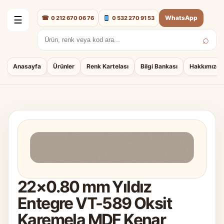
☎
WhatsApp
0 212 670 06 76
0 532 270 91 53
☰
⌕
Arama:
Anasayfa
Ürünler
Renk Kartelası
Bilgi Bankası
Hakkımızda
22×0.80 mm Yıldız
Entegre VT-589 Oksit
Karemela MDF Kenar