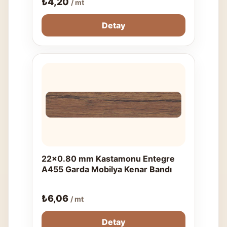
₺
4,20
/ mt
Detay
22x0.80 mm Kastamonu Entegre
A455 Garda Mobilya Kenar Bandı
₺
6,06
/ mt
Detay