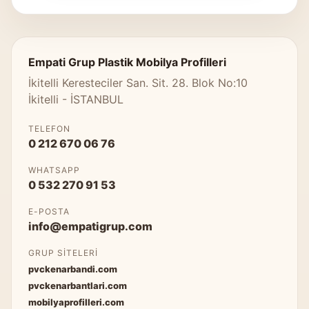
Empati Grup Plastik Mobilya Profilleri
İkitelli Keresteciler San. Sit. 28. Blok No:10
İkitelli - İSTANBUL
TELEFON
0 212 670 06 76
WHATSAPP
0 532 270 91 53
E-POSTA
info@empatigrup.com
GRUP SITELERI
pvckenarbandi.com
pvckenarbantlari.com
mobilyaprofilleri.com