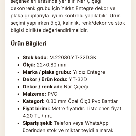
seçenekleri arasında yer alır. Nar Çiçeği
dekor/renk grubu için Yıldız Entegre dekor ve
plaka gruplarıyla uyum kontrolü yapılabilir. Ürün
seçimi yapılırken ölçü, kalınlık, renk/dekor ve stok
bilgisi birlikte değerlendirilmelidir.
Ürün Bilgileri
Stok kodu:
M.22080.YT-32D.SK
Ölçü:
22×0.80 mm
Marka / plaka grubu:
Yıldız Entegre
Dekor / ürün kodu:
YT-32D
Dekor / renk adı:
Nar Çiçeği
Malzeme:
PVC
Kategori:
0.80 mm Özel Ölçü Pvc Bantlar
Fiyat birimi:
Metre fiyatıdır. Listelenen fiyat:
4,20 TL / mt.
Sipariş şekli:
Telefon veya WhatsApp
üzerinden stok ve miktar teyidi alınarak