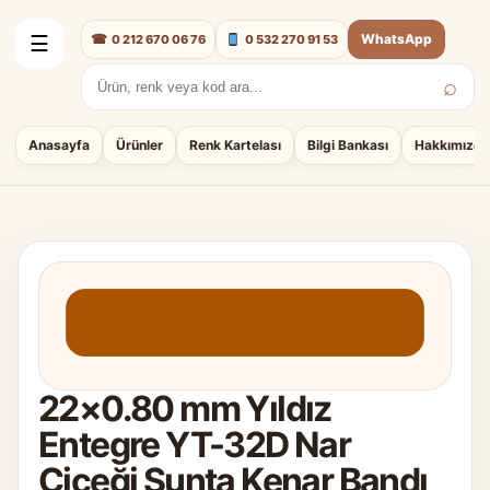
☎
WhatsApp
0 212 670 06 76
0 532 270 91 53
☰
⌕
Arama:
Anasayfa
Ürünler
Renk Kartelası
Bilgi Bankası
Hakkımızda
22×0.80 mm Yıldız
Entegre YT-32D Nar
Çiçeği Sunta Kenar Bandı