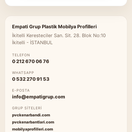
Empati Grup Plastik Mobilya Profilleri
İkitelli Keresteciler San. Sit. 28. Blok No:10
İkitelli - İSTANBUL
TELEFON
0 212 670 06 76
WHATSAPP
0 532 270 91 53
E-POSTA
info@empatigrup.com
GRUP SITELERI
pvckenarbandi.com
pvckenarbantlari.com
mobilyaprofilleri.com