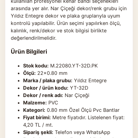
kullanılan profesyonel kenar bandı seçenekleri
arasında yer alır. Nar Çiçeği dekor/renk grubu için
Yıldız Entegre dekor ve plaka gruplarıyla uyum
kontrolü yapılabilir. Ürün seçimi yapılırken ölçü,
kalınlık, renk/dekor ve stok bilgisi birlikte
değerlendirilmelidir.
Ürün Bilgileri
Stok kodu:
M.22080.YT-32D.PK
Ölçü:
22×0.80 mm
Marka / plaka grubu:
Yıldız Entegre
Dekor / ürün kodu:
YT-32D
Dekor / renk adı:
Nar Çiçeği
Malzeme:
PVC
Kategori:
0.80 mm Özel Ölçü Pvc Bantlar
Fiyat birimi:
Metre fiyatıdır. Listelenen fiyat:
4,20 TL / mt.
Sipariş şekli:
Telefon veya WhatsApp