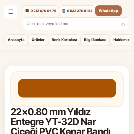
☎
WhatsApp
0 212 670 06 76
0 532 270 91 53
☰
⌕
Arama:
Anasayfa
Ürünler
Renk Kartelası
Bilgi Bankası
Hakkımızda
22×0.80 mm Yıldız
Entegre YT-32D Nar
Çiçeği PVC Kenar Bandı