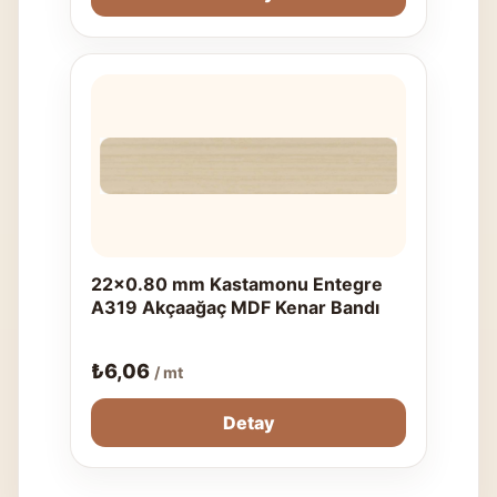
22x0.80 mm Kastamonu Entegre
A319 Akçaağaç MDF Kenar Bandı
₺
6,06
/ mt
Detay