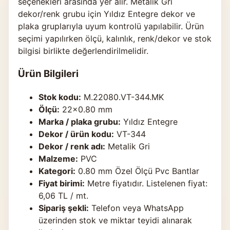
seçenekleri arasında yer alır. Metalik Gri
dekor/renk grubu için Yıldız Entegre dekor ve
plaka gruplarıyla uyum kontrolü yapılabilir. Ürün
seçimi yapılırken ölçü, kalınlık, renk/dekor ve stok
bilgisi birlikte değerlendirilmelidir.
Ürün Bilgileri
Stok kodu:
M.22080.VT-344.MK
Ölçü:
22×0.80 mm
Marka / plaka grubu:
Yıldız Entegre
Dekor / ürün kodu:
VT-344
Dekor / renk adı:
Metalik Gri
Malzeme:
PVC
Kategori:
0.80 mm Özel Ölçü Pvc Bantlar
Fiyat birimi:
Metre fiyatıdır. Listelenen fiyat:
6,06 TL / mt.
Sipariş şekli:
Telefon veya WhatsApp
üzerinden stok ve miktar teyidi alınarak