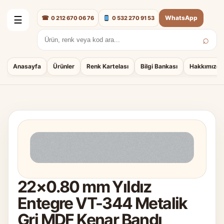
☎
WhatsApp
0 212 670 06 76
0 532 270 91 53
☰
⌕
Arama:
Anasayfa
Ürünler
Renk Kartelası
Bilgi Bankası
Hakkımızda
22×0.80 mm Yıldız
Entegre VT-344 Metalik
Gri MDF Kenar Bandı