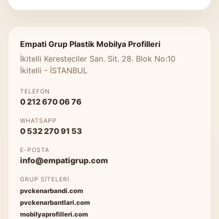
Empati Grup Plastik Mobilya Profilleri
İkitelli Keresteciler San. Sit. 28. Blok No:10
İkitelli - İSTANBUL
TELEFON
0 212 670 06 76
WHATSAPP
0 532 270 91 53
E-POSTA
info@empatigrup.com
GRUP SITELERI
pvckenarbandi.com
pvckenarbantlari.com
mobilyaprofilleri.com