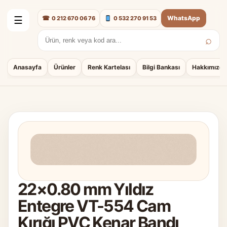
☎
WhatsApp
0 212 670 06 76
0 532 270 91 53
☰
⌕
Arama:
Anasayfa
Ürünler
Renk Kartelası
Bilgi Bankası
Hakkımızda
22×0.80 mm Yıldız
Entegre VT-554 Cam
Kırığı PVC Kenar Bandı