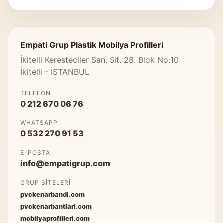
Empati Grup Plastik Mobilya Profilleri
İkitelli Keresteciler San. Sit. 28. Blok No:10
İkitelli - İSTANBUL
TELEFON
0 212 670 06 76
WHATSAPP
0 532 270 91 53
E-POSTA
info@empatigrup.com
GRUP SITELERI
pvckenarbandi.com
pvckenarbantlari.com
mobilyaprofilleri.com