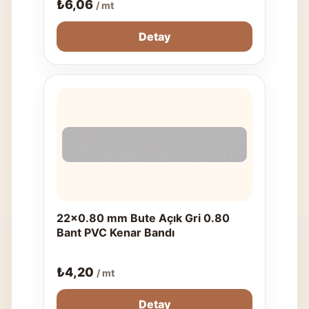
₺
6,06
/ mt
Detay
22x0.80 mm Bute Açık Gri 0.80
Bant PVC Kenar Bandı
₺
4,20
/ mt
Detay