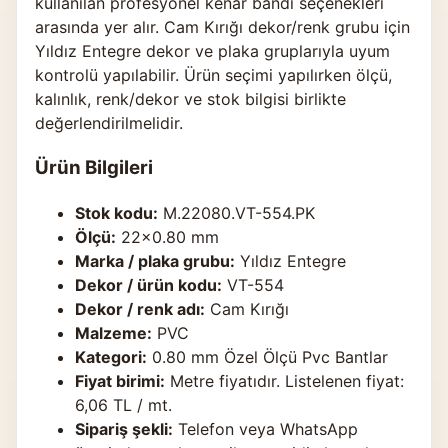
kullanılan profesyonel kenar bandı seçenekleri
arasında yer alır. Cam Kırığı dekor/renk grubu için
Yıldız Entegre dekor ve plaka gruplarıyla uyum
kontrolü yapılabilir. Ürün seçimi yapılırken ölçü,
kalınlık, renk/dekor ve stok bilgisi birlikte
değerlendirilmelidir.
Ürün Bilgileri
Stok kodu:
M.22080.VT-554.PK
Ölçü:
22×0.80 mm
Marka / plaka grubu:
Yıldız Entegre
Dekor / ürün kodu:
VT-554
Dekor / renk adı:
Cam Kırığı
Malzeme:
PVC
Kategori:
0.80 mm Özel Ölçü Pvc Bantlar
Fiyat birimi:
Metre fiyatıdır. Listelenen fiyat:
6,06 TL / mt.
Sipariş şekli:
Telefon veya WhatsApp