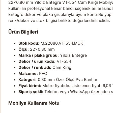
22×0.80 mm Yıldız Entegre VT-554 Cam Kırığı Mobilya 
kullanılan profesyonel kenar bandı seçenekleri arasında 
Entegre dekor ve plaka gruplarıyla uyum kontrolü yapılab
renk/dekor ve stok bilgisi birlikte değerlendirilmelidir.
Ürün Bilgileri
Stok kodu:
M.22080.VT-554.MOK
Ölçü:
22×0.80 mm
Marka / plaka grubu:
Yıldız Entegre
Dekor / ürün kodu:
VT-554
Dekor / renk adı:
Cam Kırığı
Malzeme:
PVC
Kategori:
0.80 mm Özel Ölçü Pvc Bantlar
Fiyat birimi:
Metre fiyatıdır. Listelenen fiyat: 6,06 
Sipariş şekli:
Telefon veya WhatsApp üzerinden stok
Mobilya Kullanım Notu