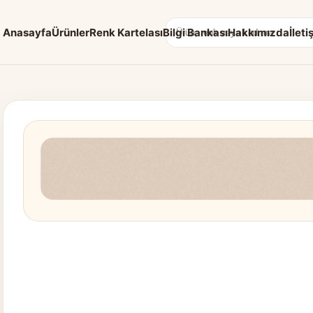
Anasayfa
Ürünler
Renk Kartelası
Bilgi Bankası
Hakkımızda
İleti
Arama: