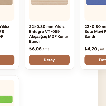
ıldız
22x0.80 mm Yıldız
22x0.80 m
78
Entegre VT-059
Bute Mavi 
DF
Akçaağaç MDF Kenar
Bandı
Bandı
₺
6,06
₺
4,20
/ mt
/ mt
Detay
Det