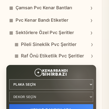
›
Çamsan Pvc Kenar Bantları
▦
›
Pvc Kenar Bandı Etiketler
▦
›
Sektörlere Özel Pvc Şeritler
▦
›
Pileli Sineklik Pvc Şeritler
▦
›
Raf Önü Etiketlik Pvc Şeritler
▦
Plaka seçin
Dekor seçin
KENARBANDI
✦
SİHİRBAZI