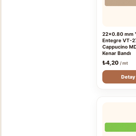
22x0.80 mm Y
Entegre VT-2
Cappucino M
Kenar Bandı
₺
4,20
/ mt
Detay