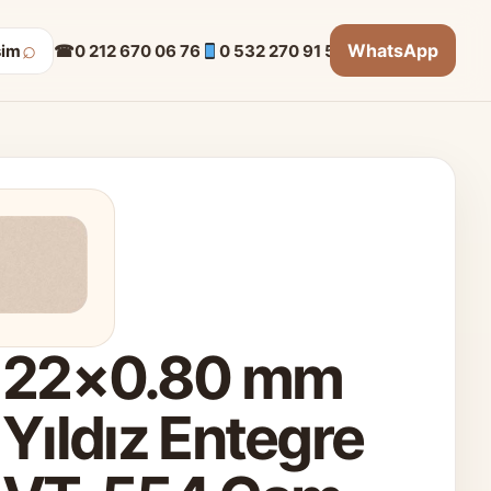
⌕
WhatsApp
☎
0 212 670 06 76
0 532 270 91 53
şim
22×0.80 mm
Yıldız Entegre