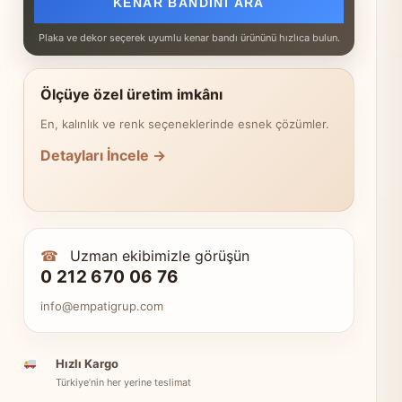
KENAR BANDINI ARA
Plaka ve dekor seçerek uyumlu kenar bandı ürününü hızlıca bulun.
Ölçüye özel üretim imkânı
En, kalınlık ve renk seçeneklerinde esnek çözümler.
Detayları İncele →
☎
Uzman ekibimizle görüşün
0 212 670 06 76
info@empatigrup.com
Hızlı Kargo
Türkiye’nin her yerine teslimat