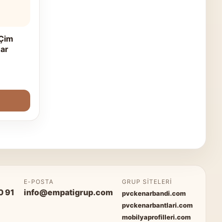
Çim
nar
P
E-POSTA
GRUP SITELERI
0 91
info@empatigrup.com
pvckenarbandi.com
pvckenarbantlari.com
mobilyaprofilleri.com