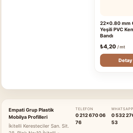
22x0.80 mm 
Yeşili PVC Ke
Bandı
₺
4,20
/ mt
Detay
TELEFON
WHATSAP
Empati Grup Plastik
0 212 670 06
0 532 27
Mobilya Profilleri
76
53
İkitelli Keresteciler San. Sit.
28. Blok No:10 İkitelli -