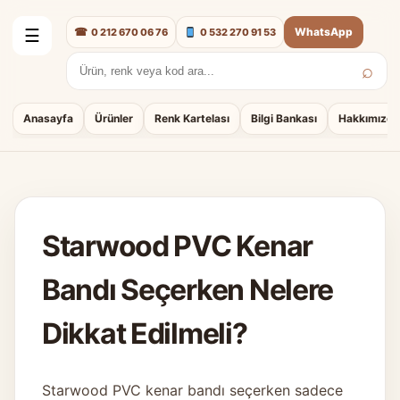
☎
WhatsApp
0 212 670 06 76
0 532 270 91 53
☰
⌕
Arama:
Anasayfa
Ürünler
Renk Kartelası
Bilgi Bankası
Hakkımızda
Starwood PVC Kenar
Bandı Seçerken Nelere
Dikkat Edilmeli?
Starwood PVC kenar bandı seçerken sadece