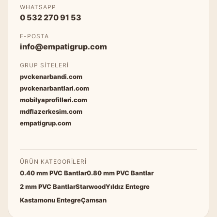
WHATSAPP
0 532 270 91 53
E-POSTA
info@empatigrup.com
GRUP SITELERI
pvckenarbandi.com
pvckenarbantlari.com
mobilyaprofilleri.com
mdflazerkesim.com
empatigrup.com
ÜRÜN KATEGORILERI
0.40 mm PVC Bantlar
0.80 mm PVC Bantlar
2 mm PVC Bantlar
Starwood
Yıldız Entegre
Kastamonu Entegre
Çamsan