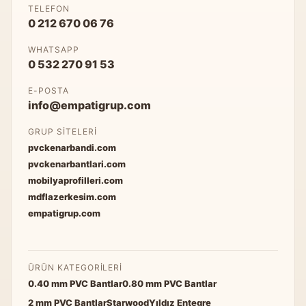
TELEFON
0 212 670 06 76
WHATSAPP
0 532 270 91 53
E-POSTA
info@empatigrup.com
GRUP SITELERI
pvckenarbandi.com
pvckenarbantlari.com
mobilyaprofilleri.com
mdflazerkesim.com
empatigrup.com
ÜRÜN KATEGORILERI
0.40 mm PVC Bantlar
0.80 mm PVC Bantlar
2 mm PVC Bantlar
Starwood
Yıldız Entegre