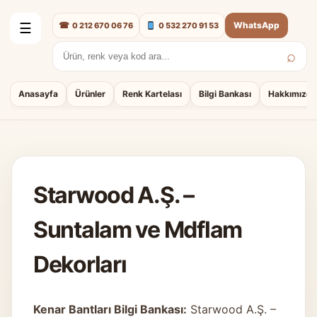
☎
WhatsApp
0 212 670 06 76
0 532 270 91 53
☰
⌕
Arama:
Anasayfa
Ürünler
Renk Kartelası
Bilgi Bankası
Hakkımızda
Starwood A.Ş. –
Suntalam ve Mdflam
Dekorları
Kenar Bantları Bilgi Bankası:
Starwood A.Ş. –