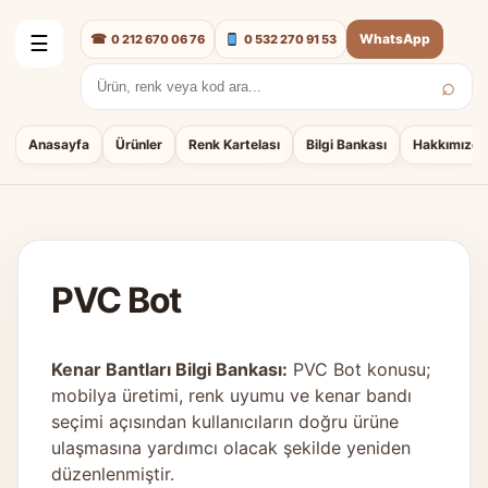
☎
WhatsApp
0 212 670 06 76
0 532 270 91 53
☰
⌕
Arama:
Anasayfa
Ürünler
Renk Kartelası
Bilgi Bankası
Hakkımızda
PVC Bot
Kenar Bantları Bilgi Bankası:
PVC Bot konusu;
mobilya üretimi, renk uyumu ve kenar bandı
seçimi açısından kullanıcıların doğru ürüne
ulaşmasına yardımcı olacak şekilde yeniden
düzenlenmiştir.