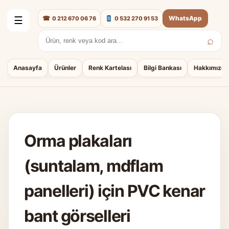
☎
WhatsApp
0 212 670 06 76
0 532 270 91 53
☰
⌕
Arama:
Anasayfa
Ürünler
Renk Kartelası
Bilgi Bankası
Hakkımızda
Orma plakaları
(suntalam, mdflam
panelleri) için PVC kenar
bant görselleri