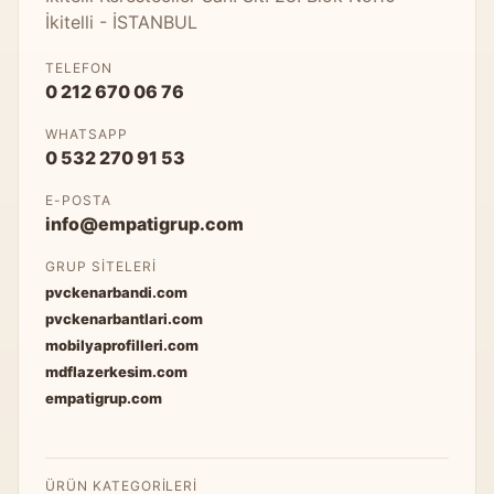
İkitelli - İSTANBUL
TELEFON
0 212 670 06 76
WHATSAPP
0 532 270 91 53
E-POSTA
info@empatigrup.com
GRUP SITELERI
pvckenarbandi.com
pvckenarbantlari.com
mobilyaprofilleri.com
mdflazerkesim.com
empatigrup.com
ÜRÜN KATEGORILERI