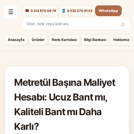
☎
WhatsApp
0 212 670 06 76
0 532 270 91 53
☰
⌕
Arama:
Anasayfa
Ürünler
Renk Kartelası
Bilgi Bankası
Hakkımızda
Metretül Başına Maliyet
Hesabı: Ucuz Bant mı,
Kaliteli Bant mı Daha
Karlı?