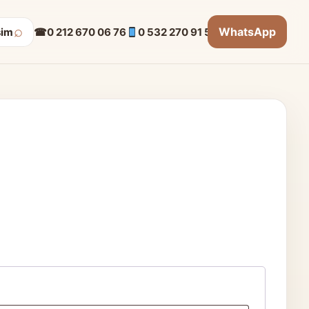
⌕
WhatsApp
☎
0 212 670 06 76
0 532 270 91 53
şim