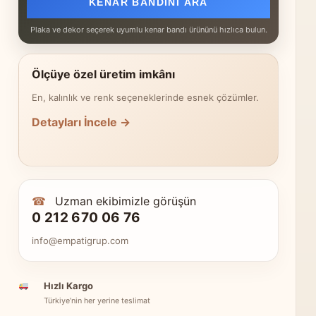
KENAR BANDINI ARA
Plaka ve dekor seçerek uyumlu kenar bandı ürününü hızlıca bulun.
Ölçüye özel üretim imkânı
En, kalınlık ve renk seçeneklerinde esnek çözümler.
Detayları İncele →
☎
Uzman ekibimizle görüşün
0 212 670 06 76
info@empatigrup.com
Hızlı Kargo
Türkiye’nin her yerine teslimat