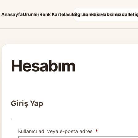
Anasayfa
Ürünler
Renk Kartelası
Bilgi Bankası
Hakkımızda
İleti
Arama:
Hesabım
Giriş Yap
Gerekli
Kullanıcı adı veya e-posta adresi
*