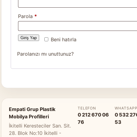
Gerekli
Parola
*
Giriş Yap
Beni hatırla
Parolanızı mı unuttunuz?
TELEFON
WHATSAP
Empati Grup Plastik
0 212 670 06
0 532 27
Mobilya Profilleri
76
53
İkitelli Keresteciler San. Sit.
28. Blok No:10 İkitelli -