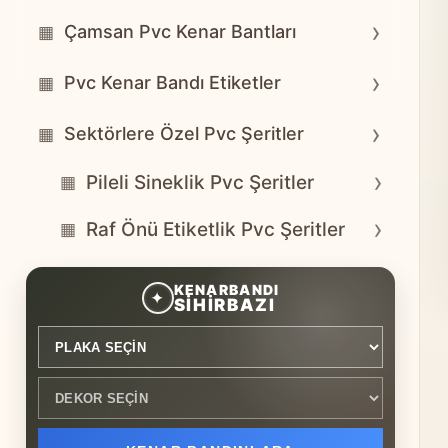
›
Çamsan Pvc Kenar Bantları
▦
›
Pvc Kenar Bandı Etiketler
▦
›
Sektörlere Özel Pvc Şeritler
▦
›
Pileli Sineklik Pvc Şeritler
▦
›
Raf Önü Etiketlik Pvc Şeritler
▦
Plaka seçin
Dekor seçin
KENARBANDI
✦
SİHİRBAZI