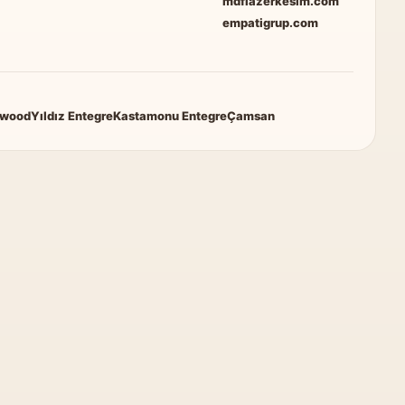
mdflazerkesim.com
empatigrup.com
rwood
Yıldız Entegre
Kastamonu Entegre
Çamsan