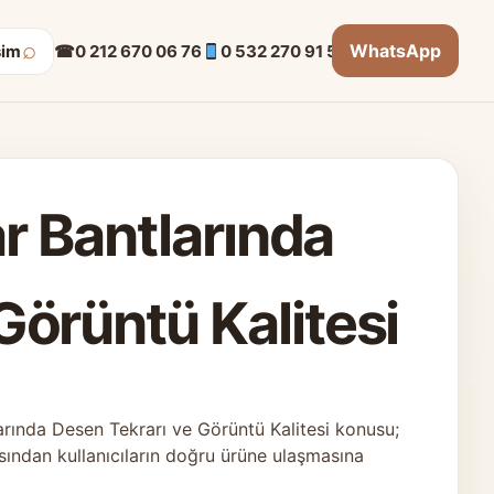
⌕
WhatsApp
☎
0 212 670 06 76
0 532 270 91 53
şim
ar Bantlarında
Görüntü Kalitesi
larında Desen Tekrarı ve Görüntü Kalitesi konusu;
sından kullanıcıların doğru ürüne ulaşmasına