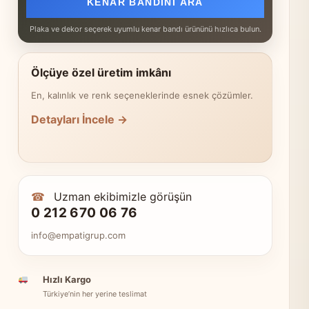
KENAR BANDINI ARA
Plaka ve dekor seçerek uyumlu kenar bandı ürününü hızlıca bulun.
Ölçüye özel üretim imkânı
En, kalınlık ve renk seçeneklerinde esnek çözümler.
Detayları İncele →
☎
Uzman ekibimizle görüşün
0 212 670 06 76
info@empatigrup.com
Hızlı Kargo
Türkiye’nin her yerine teslimat