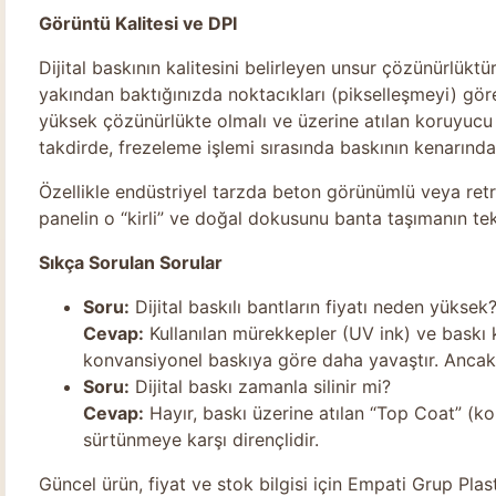
Görüntü Kalitesi ve DPI
Dijital baskının kalitesini belirleyen unsur çözünürlüktü
yakından baktığınızda noktacıkları (pikselleşmeyi) göre
yüksek çözünürlükte olmalı ve üzerine atılan koruyucu 
takdirde, frezeleme işlemi sırasında baskının kenarınd
Özellikle endüstriyel tarzda beton görünümlü veya ret
panelin o “kirli” ve doğal dokusunu banta taşımanın tek 
Sıkça Sorulan Sorular
Soru:
Dijital baskılı bantların fiyatı neden yüksek
Cevap:
Kullanılan mürekkepler (UV ink) ve baskı ka
konvansiyonel baskıya göre daha yavaştır. Ancak
Soru:
Dijital baskı zamanla silinir mi?
Cevap:
Hayır, baskı üzerine atılan “Top Coat” (k
sürtünmeye karşı dirençlidir.
Güncel ürün, fiyat ve stok bilgisi için
Empati Grup Plast