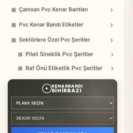
›
Çamsan Pvc Kenar Bantları
▦
›
Pvc Kenar Bandı Etiketler
▦
›
Sektörlere Özel Pvc Şeritler
▦
›
Pileli Sineklik Pvc Şeritler
▦
›
Raf Önü Etiketlik Pvc Şeritler
▦
Plaka seçin
Dekor seçin
KENARBANDI
✦
SİHİRBAZI