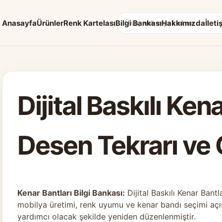
Anasayfa
Ürünler
Renk Kartelası
Bilgi Bankası
Hakkımızda
İleti
Arama:
Dijital Baskılı Ken
Desen Tekrarı ve 
Kenar Bantları Bilgi Bankası:
Dijital Baskılı Kenar Bant
mobilya üretimi, renk uyumu ve kenar bandı seçimi açı
yardımcı olacak şekilde yeniden düzenlenmiştir.