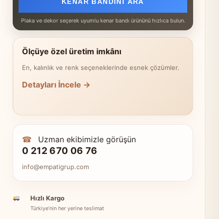
KENAR BANDINI ARA
Plaka ve dekor seçerek uyumlu kenar bandı ürününü hızlıca bulun.
Ölçüye özel üretim imkânı
En, kalınlık ve renk seçeneklerinde esnek çözümler.
Detayları İncele →
☎
Uzman ekibimizle görüşün
0 212 670 06 76
info@empatigrup.com
Hızlı Kargo
Türkiye’nin her yerine teslimat