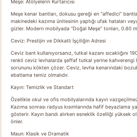
Meşe: Atölyelerin Kurtarıcısı
Meşe kenar bantları, dokusu gereği en “affedici” bantla
makinedeki kazıma ünitesinin yaptığı ufak hataları vey
gizler. Modern mobilyada “Doğal Meşe” tonları, 0.80 mm 
Ceviz: Prestijin ve Dikkatli İşçiliğin Adresi
Ceviz bant kullanıyorsanız, tutkal kazanı sıcaklığını 1
renkli ceviz levhalarda şeffaf tutkal yerine kahvereng
sorununu kökten çözer. Ceviz, levha kenarındaki bozukl
ebatlama temiz olmalıdır.
Kayın: Temizlik ve Standart
Özellikle okul ve ofis mobilyalarında kayın vazgeçilmez
Kazıma sonrası radyus kısımlarında hafif beyazlama yap
gösterir. Kayın bandı alırken esneklik özelliği yüksek 
önler.
Maun: Klasik ve Dramatik