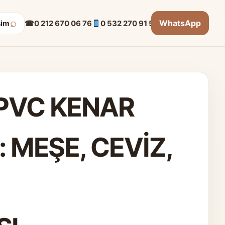
⌕
WhatsApp
☎
0 212 670 06 76
0 532 270 91 53
şim
 PVC KENAR
: MEŞE, CEVİZ,