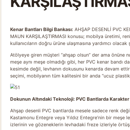
KARŞILAŞTIRMA
Kenar Bantları Bilgi Bankası:
AHŞAP DESENLİ PVC KEN
MAUN KARŞILAŞTIRMASI konusu; mobilya üretimi, renk
kullanıcıların doğru ürüne ulaşmasına yardımcı olacak 
Atölyeye giren müşteri “ahşap olsun” der ama önüne nu
meşe aynı meşe olmadığı gibi, her PVC kenar bandı da
kesimde değil, levhanın dokusunu kenarda devam ettir
seçimi, mobilyanın tüm kalitesini bir anda “ucuz plas
Dokunun Altındaki Teknoloji: PVC Bantlarda Karakter
Ahşap desenli PVC bantlarda mesele sadece renk değildir
Kastamonu Entegre veya Yıldız Entegre’nin bir meşe le
izlerinin ve gözeneklerin levhadaki freze izleriyle örtü