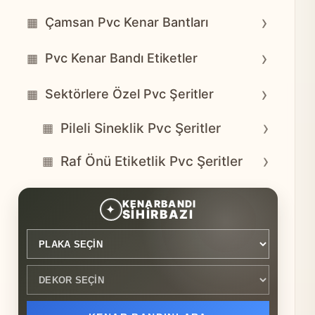
›
Çamsan Pvc Kenar Bantları
▦
›
Pvc Kenar Bandı Etiketler
▦
›
Sektörlere Özel Pvc Şeritler
▦
›
Pileli Sineklik Pvc Şeritler
▦
›
Raf Önü Etiketlik Pvc Şeritler
▦
Plaka seçin
Dekor seçin
KENARBANDI
✦
SİHİRBAZI