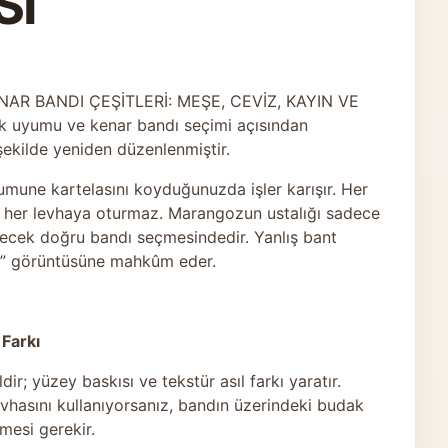
SI
AR BANDI ÇEŞİTLERİ: MEŞE, CEVİZ, KAYIN VE
 uyumu ve kenar bandı seçimi açısından
şekilde yeniden düzenlenmiştir.
mune kartelasını koyduğunuzda işler karışır. Her
 her levhaya oturmaz. Marangozun ustalığı sadece
ecek doğru bandı seçmesindedir. Yanlış bant
tik” görüntüsüne mahkûm eder.
 Farkı
; yüzey baskısı ve tekstür asıl farkı yaratır.
vhasını kullanıyorsanız, bandın üzerindeki budak
şmesi gerekir.