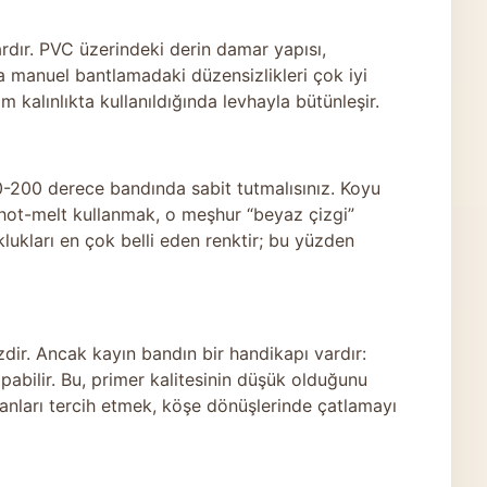
rdır. PVC üzerindeki derin damar yapısı,
a manuel bantlamadaki düzensizlikleri çok iyi
kalınlıkta kullanıldığında levhayla bütünleşir.
90-200 derece bandında sabit tutmalısınız. Koyu
i hot-melt kullanmak, o meşhur “beyaz çizgi”
ukları en çok belli eden renktir; bu yüzden
dir. Ancak kayın bandın bir handikapı vardır:
abilir. Bu, primer kalitesinin düşük olduğunu
olanları tercih etmek, köşe dönüşlerinde çatlamayı