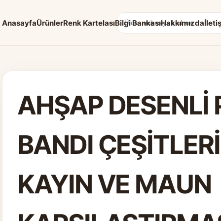
Anasayfa
Ürünler
Renk Kartelası
Bilgi Bankası
Hakkımızda
İleti
Arama:
AHŞAP DESENLİ
BANDI ÇEŞİTLERİ
KAYIN VE MAUN