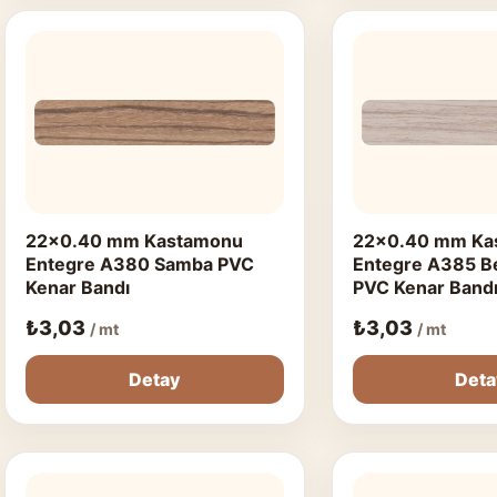
22x0.40 mm Kastamonu
22x0.40 mm Ka
Entegre A380 Samba PVC
Entegre A385 Be
Kenar Bandı
PVC Kenar Band
₺
3,03
₺
3,03
/ mt
/ mt
Detay
Det