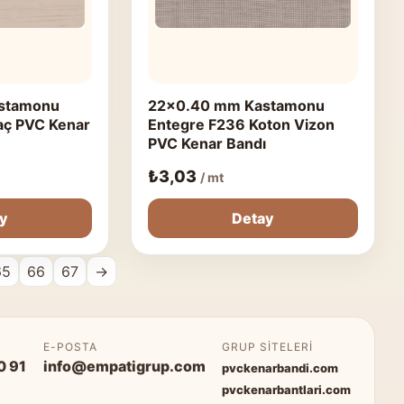
stamonu
22x0.40 mm Kastamonu
aç PVC Kenar
Entegre F236 Koton Vizon
PVC Kenar Bandı
₺
3,03
/ mt
ay
Detay
65
66
67
→
P
E-POSTA
GRUP SITELERI
0 91
info@empatigrup.com
pvckenarbandi.com
pvckenarbantlari.com