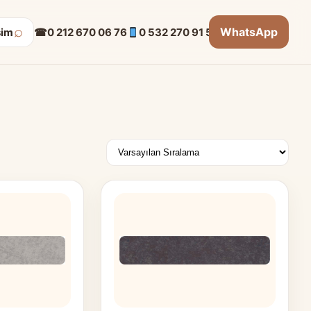
⌕
WhatsApp
☎
0 212 670 06 76
0 532 270 91 53
şim