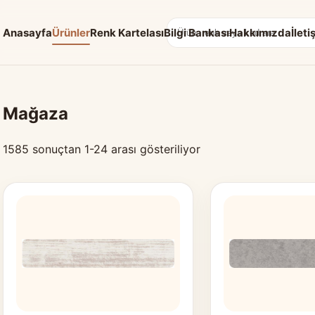
Anasayfa
Ürünler
Renk Kartelası
Bilgi Bankası
Hakkımızda
İleti
Arama:
Mağaza
1585 sonuçtan 1-24 arası gösteriliyor