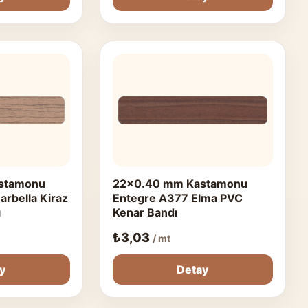
stamonu
22x0.40 mm Kastamonu
rbella Kiraz
Entegre A377 Elma PVC
ı
Kenar Bandı
₺
3,03
/ mt
ay
Detay